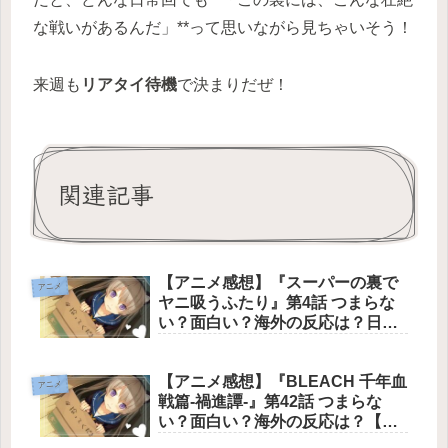
な戦いがあるんだ」**って思いながら見ちゃいそう！
来週も
リアタイ待機
で決まりだぜ！
関連記事
【アニメ感想】『スーパーの裏で
アニメ
ヤニ吸うふたり』第4話 つまらな
い？面白い？海外の反応は？日々
の仕事に疲れた大人の心をやさし
く解きほぐし、佐々木と田山の温
【アニメ感想】『BLEACH 千年血
かい絆と距離感を情感豊かに描き
アニメ
戦篇-禍進譚-』第42話 つまらな
切った文句なしの神回【ネタバレ
い？面白い？海外の反応は？【ネ
あり】
タバレあり】世界を呑み込む絶望