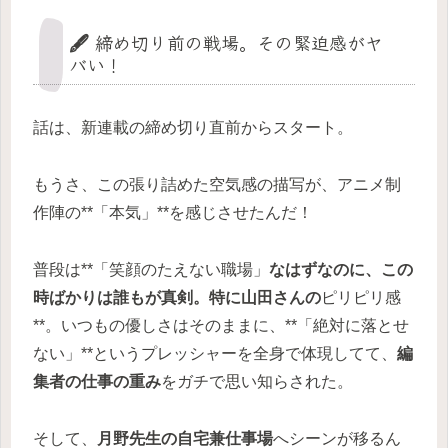
🖋️ 締め切り前の戦場。その緊迫感がヤ
バい！
話は、新連載の締め切り直前からスタート。
もうさ、この張り詰めた空気感の描写が、アニメ制
作陣の**「本気」**を感じさせたんだ！
普段は**「笑顔のたえない職場」
なはずなのに、この
時ばかりは誰もが真剣。特に山田さんの
ピリピリ感
**。いつもの優しさはそのままに、**「絶対に落とせ
ない」**というプレッシャーを全身で体現してて、
編
集者の仕事の重み
をガチで思い知らされた。
そして、
月野先生の自宅兼仕事場
へシーンが移るん