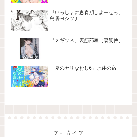
『いっしょに思春期しよーぜっ』
鳥居ヨシツナ
『メギツネ』裏筋部屋（裏筋侍）
「夏のヤリなおし6」水蓮の宿
アーカイブ