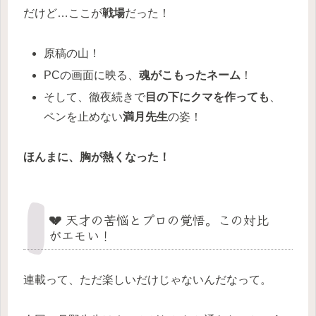
だけど…ここが
戦場
だった！
原稿の山！
PCの画面に映る、
魂がこもったネーム
！
そして、徹夜続きで
目の下にクマを作っても
、
ペンを止めない
満月先生
の姿！
ほんまに、胸が熱くなった！
💔 天才の苦悩とプロの覚悟。この対比
がエモい！
連載って、ただ楽しいだけじゃないんだなって。