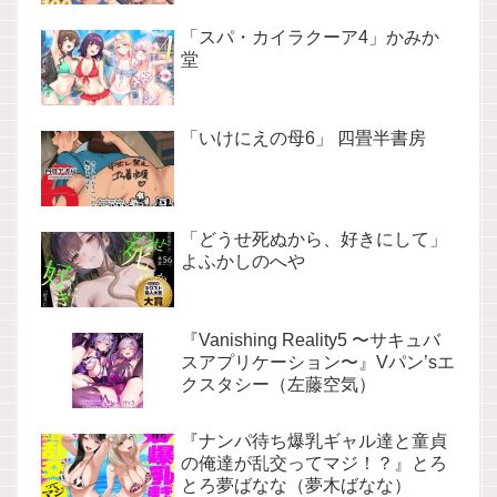
「スパ・カイラクーア4」かみか
堂
「いけにえの母6」 四畳半書房
「どうせ死ぬから、好きにして」
よふかしのへや
『Vanishing Reality5 〜サキュバ
スアプリケーション〜』Vパン’sエ
クスタシー（左藤空気）
『ナンパ待ち爆乳ギャル達と童貞
の俺達が乱交ってマジ！？』とろ
とろ夢ばなな（夢木ばなな）