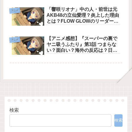
と黒崎一護の宿命が描かれ、アニ
「響咲リオナ」中の人・前世は元
メ史に刻まれるレベルの映像と音
アニメ
AKB48の立仙愛理？炎上した理由
響で魅せ切った文句なしの神回
とは？FLOW GLOWのリーダー
【ホロライブ】いさきりおな
【アニメ感想】『スーパーの裏で
アニメ
ヤニ吸うふたり』第3話 つまらな
い？面白い？海外の反応は？日々
を必死に生きる大人たちが、煙草
の煙とささやかな差し入れを通し
て優しさを分け合う様を、情緒あ
ふれる映像と演技で描き切った文
句なしの神回【ネタバレあり】
検索
検索