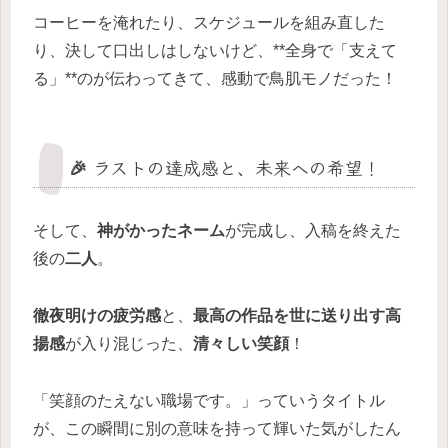
コーヒーを淹れたり、スケジュールを組み直した
り、決して口出しはしないけど、**全身で「支えて
る」**のが伝わってきて、感動で鳥肌モノだった！
🎉 ラストの達成感と、未来への希望！
そして、
神がかったネーム
が完成し、入稿を終えた
後の
二人
。
徹夜明けの疲労感
と、
最高の作品を世に送り出す高
揚感
が入り混じった、
清々しい笑顔
！
「笑顔のたえない職場です。」っていうタイトル
が、この瞬間に別の意味を持って輝いた気がしたん