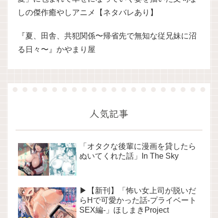
しの傑作癒やしアニメ【ネタバレあり】
『夏、田舎、共犯関係〜帰省先で無知な従兄妹に沼
る日々〜』かやまり屋
人気記事
「オタクな後輩に漫画を貸したら
ぬいてくれた話」In The Sky
▶【新刊】「怖い女上司が脱いだ
らHで可愛かった話-プライベート
SEX編-」ほしまきProject