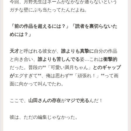
今回、月野先生はネームがなかなか通らないという
ガチな壁にぶち当たってたんだよね。
「前の作品を超えるには？」「読者を裏切らないた
めには？」
天才
と呼ばれる彼女が、
誰よりも真摯に
自分の作品
と向き合い、
誰よりも苦しんでる
姿…これは
衝撃的
だった。普段の**「可愛い満月ちゃん」
とのギャップ
が
エグすぎて**、俺は思わず**「頑張れ！」**って画
面に向かって叫んでたわ。
ここで、
山田さんの存在
が
マジで光る
んだ！
彼は、ただの編集じゃなかった。