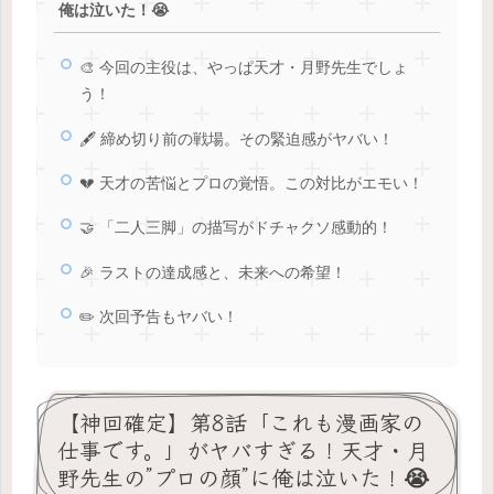
俺は泣いた！😭
🎨 今回の主役は、やっぱ天才・月野先生でしょ
う！
🖋️ 締め切り前の戦場。その緊迫感がヤバい！
💔 天才の苦悩とプロの覚悟。この対比がエモい！
🤝 「二人三脚」の描写がドチャクソ感動的！
🎉 ラストの達成感と、未来への希望！
✏️ 次回予告もヤバい！
【神回確定】第8話「これも漫画家の
仕事です。」がヤバすぎる！天才・月
野先生の”プロの顔”に俺は泣いた！😭