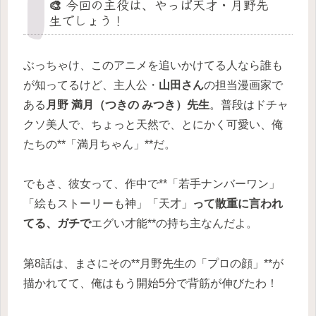
🎨 今回の主役は、やっぱ天才・月野先
生でしょう！
ぶっちゃけ、このアニメを追いかけてる人なら誰も
が知ってるけど、主人公・
山田さん
の担当漫画家で
ある
月野 満月（つきの みつき）先生
。普段はドチャ
クソ美人で、ちょっと天然で、とにかく可愛い、俺
たちの**「満月ちゃん」**だ。
でもさ、彼女って、作中で**「若手ナンバーワン」
「絵もストーリーも神」「天才」
って散重に言われ
てる、ガチで
エグい才能**の持ち主なんだよ。
第8話は、まさにその**月野先生の「プロの顔」**が
描かれてて、俺はもう開始5分で背筋が伸びたわ！