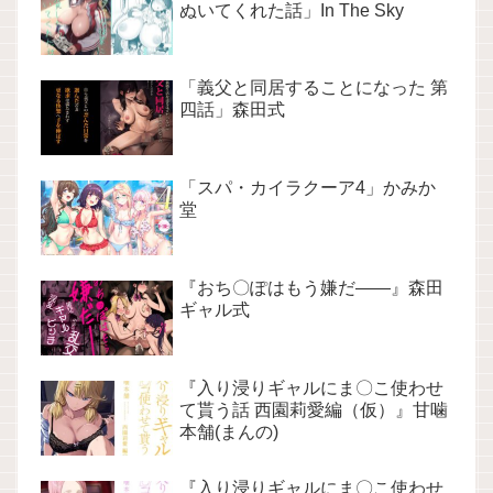
ぬいてくれた話」In The Sky
「義父と同居することになった 第
四話」森田式
「スパ・カイラクーア4」かみか
堂
『おち〇ぽはもう嫌だ――』森田
ギャル式
『入り浸りギャルにま〇こ使わせ
て貰う話 西園莉愛編（仮）』甘噛
本舗(まんの)
『入り浸りギャルにま〇こ使わせ