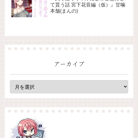
て貰う話 宮下花音編（仮）』甘噛
本舗(まんの)
アーカイブ