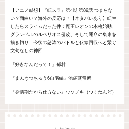
【アニメ感想】『転スラ』第4期 第89話 つまらな
い？面白い？海外の反応は？【ネタバレあり】転生
したらスライムだった件：魔王レオンの本格始動、
グランベルのルベリオス侵攻、そして運命の集束を
描き切り、今後の怒涛のバトルと伏線回収へと繋ぐ
文句なしの神回
『好きなんだって！』郁村
『まんきつちゅう6自宅編』池袋蒸留所
『発情期だから仕方ない』ウソノキ（つくねんど）