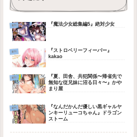
『魔法少女総集編5』絶対少女
新刊
『ストロベリーフィーバー』
新刊
kakao
『夏、田舎、共犯関係〜帰省先で
新刊
無知な従兄妹に沼る日々〜』かや
まり屋
『なんだかんだ優しい黒ギャルヤ
新刊
ンキーリューコちゃん』ドラゴン
ストーム