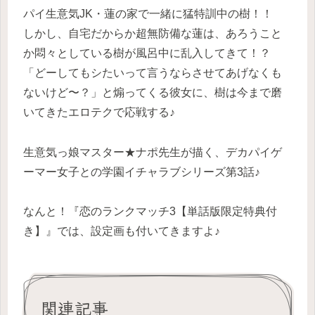
パイ生意気JK・蓮の家で一緒に猛特訓中の樹！！
しかし、自宅だからか超無防備な蓮は、あろうこと
か悶々としている樹が風呂中に乱入してきて！？
「どーしてもシたいって言うならさせてあげなくも
ないけど〜？」と煽ってくる彼女に、樹は今まで磨
いてきたエロテクで応戦する♪
生意気っ娘マスター★ナポ先生が描く、デカパイゲ
ーマー女子との学園イチャラブシリーズ第3話♪
なんと！『恋のランクマッチ3【単話版限定特典付
き】』では、設定画も付いてきますよ♪
関連記事