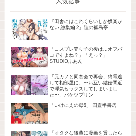
人気記事
『田舎にはこれくらいしか娯楽が
ない 総集編 2』陸の孤島亭
「コスプレ売り子の後は…オフパ
コですよね？」「えっ？」
STUDIOふあん
「元カノと同窓会で再会、終電逃
して相部屋に。〜お互い結婚間近
で浮気セックスしてしまいまし
た〜」バケツプリン
「いけにえの母6」 四畳半書房
「オタクな後輩に漫画を貸したら