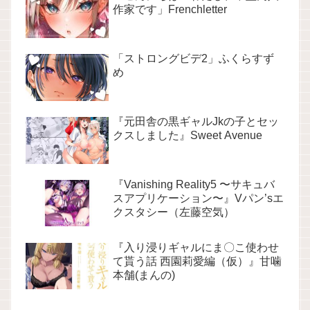
作家です」Frenchletter
「ストロングビデ2」ふくらすず
め
『元田舎の黒ギャルJkの子とセッ
クスしました』Sweet Avenue
『Vanishing Reality5 〜サキュバ
スアプリケーション〜』Vパン’sエ
クスタシー（左藤空気）
『入り浸りギャルにま〇こ使わせ
て貰う話 西園莉愛編（仮）』甘噛
本舗(まんの)