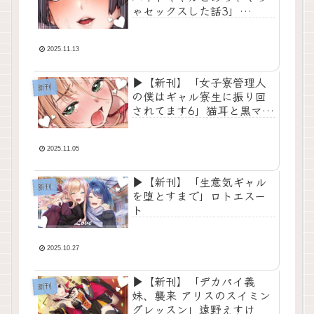
ゃセックスした話3」
Maritozzo
2025.11.13
▶【新刊】「女子寮管理人
新刊
の僕はギャル寮生に振り回
されてます6」猫耳と黒マス
ク
2025.11.05
▶【新刊】「生意気ギャル
新刊
を堕とすまで」ロトエスー
ト
2025.10.27
▶【新刊】「デカパイ義
新刊
妹、襲来 アリスのスイミン
グレッスン」遠野えすけ