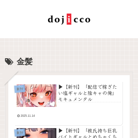
金髪
▶【新刊】「配信で稼ぎた
新刊
い塩ギャルと陰キャの俺」
モキュメンタル
2025.11.14
▶【新刊】「彼氏持ち巨乳
新刊
バイトギャルとめちゃくち