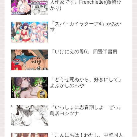
人作家です』Frenchletter(藤崎ひ
かり)
「スパ・カイラクーア4」かみか
堂
「いけにえの母6」 四畳半書房
「どうせ死ぬから、好きにして」
よふかしのへや
『いっしょに思春期しよーぜっ』
鳥居ヨシツナ
「こんにちは！わたし、中堅同人