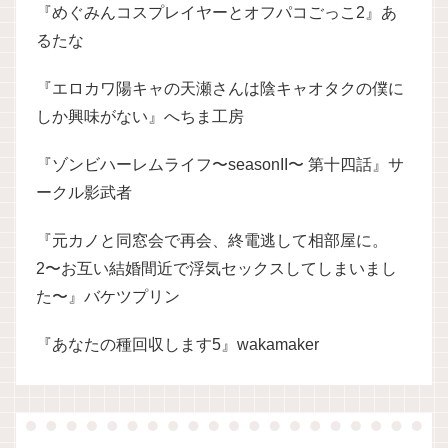
『めぐみんコスプレイヤーとオフパコごっこ2』あ
るたな
『エロカワ陽キャの天瀬さんは陰キャオタクの僕に
しか興味がない』へちま工房
『ゾンビハーレムライフ〜seasonII〜 第十四話』サ
ークル影武者
『元カノと同窓会で再会、終電逃して相部屋に。
2〜お互い結婚間近で浮気セックスしてしまいまし
た〜』バケツプリン
『あなたの種回収します5』wakamaker