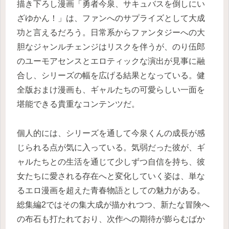
描き下ろし漫画「勇者今泉、サキュバスを倒しにい
ざゆかん！」は、ファンへのサプライズとして大成
功と言えるだろう。日常系からファンタジーへの大
胆なジャンルチェンジはリスクを伴うが、のり伍郎
のユーモアセンスとエロティックな演出が見事に融
合し、シリーズの幅を広げる結果となっている。健
全版おまけ漫画も、ギャルたちの可愛らしい一面を
堪能できる貴重なコンテンツだ。
個人的には、シリーズを通して今泉くんの成長が感
じられる点が気に入っている。気弱だった彼が、ギ
ャルたちとの生活を通じて少しずつ自信を持ち、彼
女たちに愛される存在へと変化していく姿は、単な
るエロ漫画を超えた青春物語としての魅力がある。
総集編2ではその集大成が描かれつつ、新たな冒険へ
の布石も打たれており、次作への期待が膨らむばか