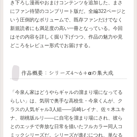
き下ろし漫画やおまけコンテンツを追加した、まさ
にファン待望のコンプリート版だ。全編322ページと
いう圧倒的なボリュームで、既存ファンだけでなく
新規読者にも満足度の高い一冊となっている。今回
はその内容を詳しく掘り下げつつ、作品の魅力や見
どころをレビュー形式でお届けする。
作品概要：シリーズ4〜6＋αの集大成
「今泉ん家はどうやらギャルの溜まり場になってる
らしい」は、気弱で奥手な高校生・今泉くんが、ク
ラスの人気ギャル3人組——浜崎レイナ、佐々木ユキ
ナ、胡桃坂ルリ——に自宅を溜まり場にされ、彼ら
とのエッチで奔放な日常を描いたフルカラー同人コ
ミックシリーズだ。シリーズが進むにつれ、単なる