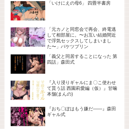
「いけにえの母6」 四畳半書房
「元カノと同窓会で再会、終電逃
して相部屋に。〜お互い結婚間近
で浮気セックスしてしまいまし
た〜」バケツプリン
「義父と同居することになった 第
四話」森田式
『入り浸りギャルにま〇こ使わせ
て貰う話 西園莉愛編（仮）』甘噛
本舗(まんの)
『おち〇ぽはもう嫌だ――』森田
ギャル式