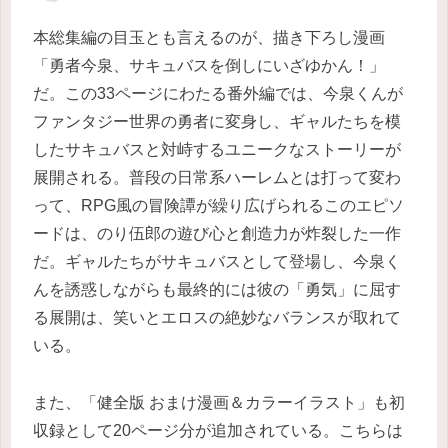
本総集編の目玉とも言えるのが、描き下ろし漫画
「勇者今泉、サキュバスを倒しにいざゆかん！」
だ。この33ページにわたる番外編では、今泉くんが
ファンタジー世界の勇者に変身し、ギャルたちを模
したサキュバスと対峙するユニークなストーリーが
展開される。普段の日常系ハーレムとは打って変わ
って、RPG風の冒険譚が繰り広げられるこのエピソ
ードは、のり伍郎の遊び心と創造力が炸裂した一作
だ。ギャルたちがサキュバスとして登場し、今泉く
んを誘惑しながらも最終的には彼の「勇気」に屈す
る展開は、笑いとエロスの絶妙なバランスが取れて
いる。
また、「健全版 おまけ漫画＆カラーイラスト」も初
収録として20ページ分が追加されている。こちらは