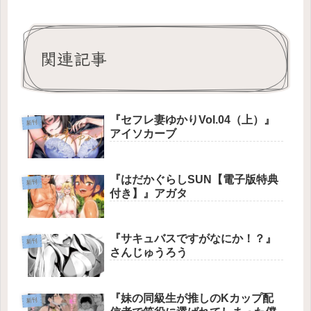
関連記事
『セフレ妻ゆかりVol.04（上）』
新刊
アイソカーブ
『はだかぐらしSUN【電子版特典
新刊
付き】』アガタ
『サキュバスですがなにか！？』
新刊
さんじゅうろう
『妹の同級生が推しのKカップ配
新刊