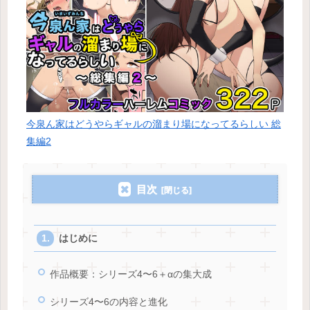
今泉ん家はどうやらギャルの溜まり場になってるらしい 総
集編2
目次
はじめに
作品概要：シリーズ4〜6＋αの集大成
シリーズ4〜6の内容と進化