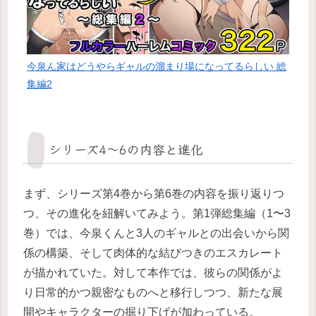
今泉ん家はどうやらギャルの溜まり場になってるらしい 総
集編2
シリーズ4〜6の内容と進化
まず、シリーズ第4巻から第6巻の内容を振り返りつ
つ、その進化を紐解いてみよう。第1弾総集編（1〜3
巻）では、今泉くんと3人のギャルとの出会いから関
係の構築、そして肉体的な結びつきのエスカレート
が描かれていた。対して本作では、彼らの関係がよ
り日常的かつ親密なものへと移行しつつ、新たな展
開やキャラクターの掘り下げが加わっている。