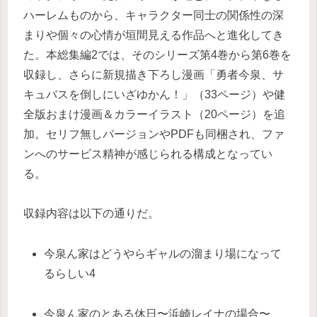
ハーレムものから、キャラクター同士の関係性の深
まりや個々の心情が垣間見える作品へと進化してき
た。本総集編2では、そのシリーズ第4巻から第6巻を
収録し、さらに新規描き下ろし漫画「勇者今泉、サ
キュバスを倒しにいざゆかん！」（33ページ）や健
全版おまけ漫画＆カラーイラスト（20ページ）を追
加。セリフ無しバージョンやPDFも同梱され、ファ
ンへのサービス精神が感じられる構成となってい
る。
収録内容は以下の通りだ。
今泉ん家はどうやらギャルの溜まり場になって
るらしい4
今泉ん家のとある休日〜浜崎レイナの場合〜