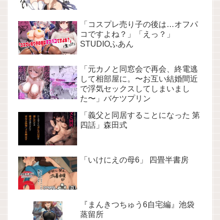
「コスプレ売り子の後は…オフパ
コですよね？」「えっ？」
STUDIOふあん
「元カノと同窓会で再会、終電逃
して相部屋に。〜お互い結婚間近
で浮気セックスしてしまいまし
た〜」バケツプリン
「義父と同居することになった 第
四話」森田式
「いけにえの母6」 四畳半書房
『まんきつちゅう6自宅編』池袋
蒸留所