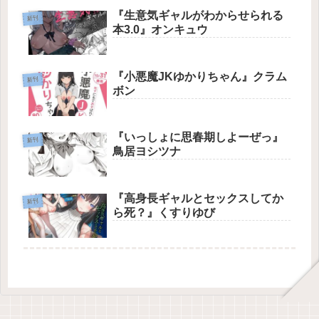
『生意気ギャルがわからせられる
新刊
本3.0』オンキュウ
『小悪魔JKゆかりちゃん』クラム
新刊
ボン
『いっしょに思春期しよーぜっ』
新刊
鳥居ヨシツナ
『高身長ギャルとセックスしてか
新刊
ら死？』くすりゆび