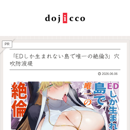
PR
「EDしか生まれない島で唯一の絶倫3」穴
吹防波堤
2026.06.06