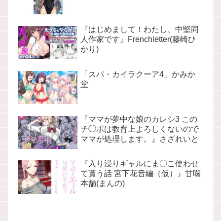
『はじめまして！わたし、中堅同
人作家です』Frenchletter(藤崎ひ
かり)
「スパ・カイラクーア4」かみか
堂
『ママが夢中な娘のカレシ3 この
チ◯ポは教育上よろしくないので
ママが処理します。』さざれいと
『入り浸りギャルにま〇こ使わせ
て貰う話 宮下花音編（仮）』甘噛
本舗(まんの)