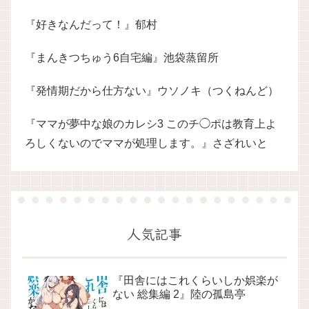
『好きなんだって！』郁村
『まんきつちゅう6自宅編』池袋蒸留所
『発情期だから仕方ない』ウソノキ（つくねんど）
『ママが夢中な娘のカレシ3 このチ◯ポは教育上よ
ろしくないのでママが処理します。』さざれいと
人気記事
『田舎にはこれくらいしか娯楽が
ない 総集編 2』陸の孤島亭