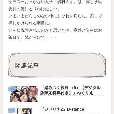
クラス一おっかない女子『岩村ミオ』は、同じ学級
委員の俺にとりわけ厳しい。
いよいよだらしのない俺にしびれを切らし、家まで
押しかけられる羽目に。
どんな説教されるのかと思いきや、意外と岩村はお
茶目で、隙だらけで・・・
関連記事
『絡みつく視線 （5）【デジタル
新刊
版限定特典付き】』ねぐりえ
『ジドリナ2』D-stance
新刊