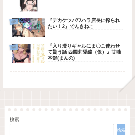
『デカケツパワハラ店長に搾られ
新刊
たい！2』でんきねこ
『入り浸りギャルにま〇こ使わせ
新刊
て貰う話 西園莉愛編（仮）』甘噛
本舗(まんの)
検索
検索