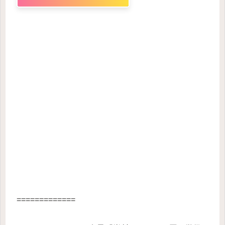
=============