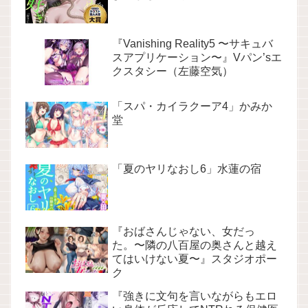
『Vanishing Reality5 〜サキュバ
スアプリケーション〜』Vパン’sエ
クスタシー（左藤空気）
「スパ・カイラクーア4」かみか
堂
「夏のヤリなおし6」水蓮の宿
『おばさんじゃない、女だっ
た。〜隣の八百屋の奥さんと越え
てはいけない夏〜』スタジオポー
ク
『強きに文句を言いながらもエロ