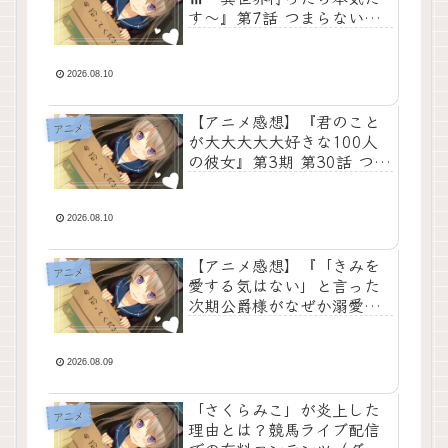
す～』第7話 つまらない？
面白い？海外の反応は？
【ネタバレあり】ルーデウ
スの果てしない葛藤と家族
2026.08.10
への深い愛、そして忍び寄
る巨大な運命の影を圧倒的
【アニメ感想】『君のこと
アニメ
なクオリティで描き切った
が大大大大大好きな100人
文句なしの神回
の彼女』第3期 第30話 つま
らない？面白い？海外の反
応は？【ネタバレあり】新
ヒロイン・紅葉ちゃんの圧
2026.08.10
倒的な可愛さとフェチ要
素、そして恋太郎ファミリ
【アニメ感想】『「きみを
アニメ
ーの愛と爆笑が凝縮された
愛する気はない」と言った
文句なしの神回
次期公爵様がなぜか溺愛し
てきます』つまらない？面
白い？海外の反応は？【ネ
タバレあり】「愛さない」
2026.08.09
という嘘から始まった二人
が、お互いの傷を癒やし合
「さくらみこ」が炎上した
アニメ
いながら本当の夫婦へと成
理由とは？競馬ライブ配信
長していく姿を描いた文句