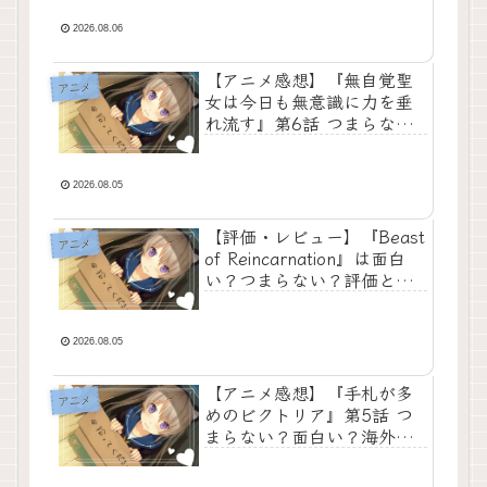
白い？海外の反応は？強大
な聖女パワーを全てメイド
2026.08.06
業に注ぎ込むメロディの狂
気的な可愛さと、彼女が巻
【アニメ感想】『無自覚聖
アニメ
き起こす平和で爆笑必至の
女は今日も無意識に力を垂
ドタバタ劇が魅力の傑作コ
れ流す』第6話 つまらな
メディ【ネタバレあり】
い？面白い？海外の反応
は？【ネタバレあり】帝国
最高の知性である皇子すら
2026.08.05
も無自覚な奇跡で一瞬にし
て平伏させ、爆笑と爽快感
【評価・レビュー】『Beast
アニメ
を極限まで高めた文句なし
of Reincarnation』は面白
の神回
い？つまらない？評価と魅
力を徹底解説！ゲームフリ
ークが長年培ってきたRPG
のノウハウと、意欲的なリ
2026.08.05
アルタイムアクションが見
事に融合した本格アクショ
【アニメ感想】『手札が多
アニメ
ンRPG
めのビクトリア』第5話 つ
まらない？面白い？海外の
反応は？【ネタバレあり】
元工作員としての圧倒的な