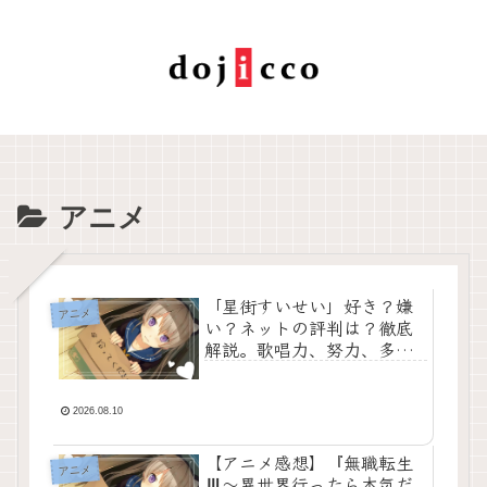
アニメ
「星街すいせい」好き？嫌
アニメ
い？ネットの評判は？徹底
解説。歌唱力、努力、多才
さ、ギャップ——どれを取
っても一級品。【ホロライ
ブ】
2026.08.10
【アニメ感想】『無職転生
アニメ
Ⅲ～異世界行ったら本気だ