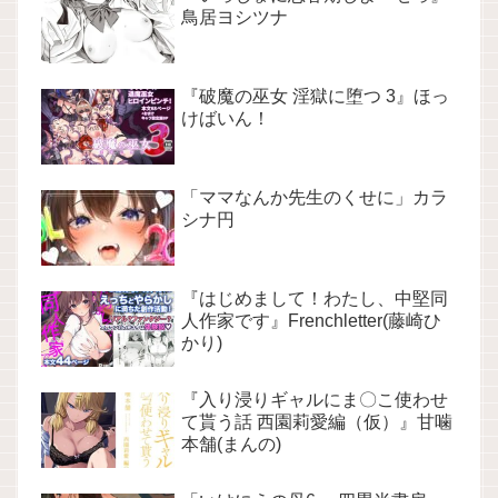
鳥居ヨシツナ
『破魔の巫女 淫獄に堕つ 3』ほっ
けばいん！
「ママなんか先生のくせに」カラ
シナ円
『はじめまして！わたし、中堅同
人作家です』Frenchletter(藤崎ひ
かり)
『入り浸りギャルにま〇こ使わせ
て貰う話 西園莉愛編（仮）』甘噛
本舗(まんの)