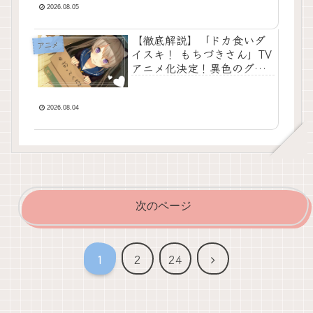
スキルと、自らの信念に従
2026.08.05
って命を救おうとするビク
トリアの格好良さが凝縮さ
【徹底解説】「ドカ食いダ
アニメ
れた文句なしの神回
イスキ！ もちづきさん」TV
アニメ化決定！異色のグル
メ・ギャグ漫画として彗星
のごとく現れ、SNSを席巻
2026.08.04
次のページ
次
1
2
24
へ