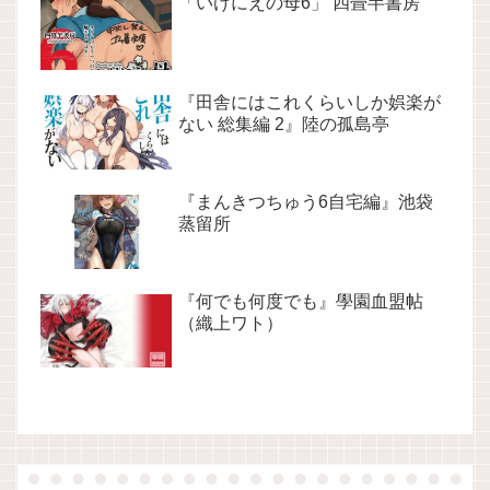
「いけにえの母6」 四畳半書房
『田舎にはこれくらいしか娯楽が
ない 総集編 2』陸の孤島亭
『まんきつちゅう6自宅編』池袋
蒸留所
『何でも何度でも』學園血盟帖
（織上ワト）