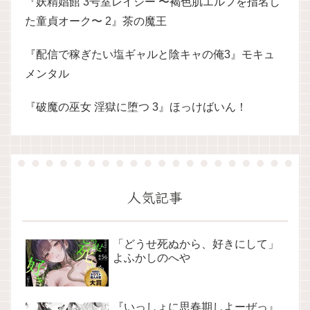
『妖精娼館 3号室レイシー 〜褐色肌エルフを指名し
た童貞オーク〜 2』茶の魔王
『配信で稼ぎたい塩ギャルと陰キャの俺3』モキュ
メンタル
『破魔の巫女 淫獄に堕つ 3』ほっけばいん！
人気記事
「どうせ死ぬから、好きにして」
よふかしのへや
『いっしょに思春期しよーぜっ』