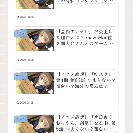
での有料コンテンツ（グリ
なしの神作アニメ
ーンチャンネル等）情報共
有問題
2026.08.09
「星街すいせい」が炎上し
アニメ
た理由とは？Snow Man佐
久間大介さんとのゲーム
（アモアス）繋がり・配信
画面事故疑惑
2026.08.08
【アニメ感想】『転スラ』
アニメ
第4期 第89話 つまらない？
面白い？海外の反応は？
【ネタバレあり】転生した
らスライムだった件：魔王
レオンの本格始動、グラン
2026.08.08
ベルのルベリオス侵攻、そ
して運命の集束を描き切
【アニメ感想】『片田舎の
アニメ
り、今後の怒涛のバトルと
おっさん、剣聖になるII』第
伏線回収へと繋ぐ文句なし
5話 つまらない？面白い？