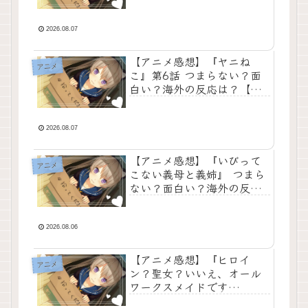
の神回
海外の反応は？【ネタバレ
あり】ベリルの師としての
覚悟、圧巻の雄叫び、そし
2026.08.07
て極限まで磨き上げられた
アクション作画が見事に融
【アニメ感想】『ヤニね
アニメ
合した文句なしの神回
こ』第6話 つまらない？面
白い？海外の反応は？【ネ
タバレあり】夏の眩しさと
真逆を行くダメ人間たちの
日常を、圧倒的なセンスと
2026.08.07
哀愁あふれるギャグで描き
切った文句なしの神回
【アニメ感想】『いびって
アニメ
こない義母と義姉』 つまら
ない？面白い？海外の反応
は？過酷な運命を辿ってき
た少女が、思いがけない
「溢れんばかりの家族愛」
2026.08.06
に包まれて幸せになってい
く姿を描いた文句なしの傑
【アニメ感想】『ヒロイ
アニメ
作癒やしアニメ【ネタバレ
ン？聖女？いいえ、オール
あり】
ワークスメイドです
（誇）！』 つまらない？面