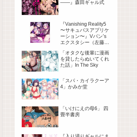
――』森田ギャル式
『Vanishing Reality5
〜サキュバスアプリケ
ーション〜』Vパン’s
エクスタシー（左藤空
気）
「オタクな後輩に漫画
を貸したらぬいてくれ
た話」In The Sky
「スパ・カイラクーア
4」かみか堂
「いけにえの母6」 四
畳半書房
『入り浸りギャルにま