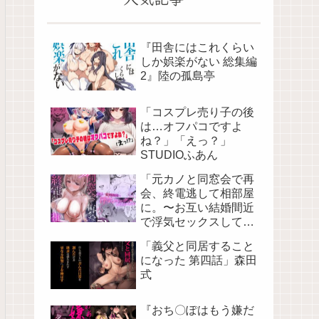
『田舎にはこれくらい
しか娯楽がない 総集編
2』陸の孤島亭
「コスプレ売り子の後
は…オフパコですよ
ね？」「えっ？」
STUDIOふあん
「元カノと同窓会で再
会、終電逃して相部屋
に。〜お互い結婚間近
で浮気セックスしてし
まいました〜」バケツ
「義父と同居すること
プリン
になった 第四話」森田
式
『おち〇ぽはもう嫌だ