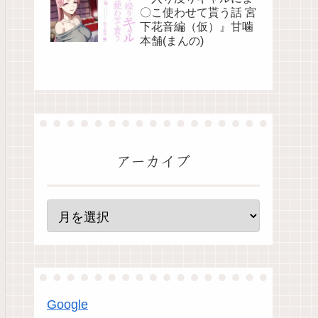
〇こ使わせて貰う話 宮
下花音編（仮）』甘噛
本舗(まんの)
アーカイブ
Google