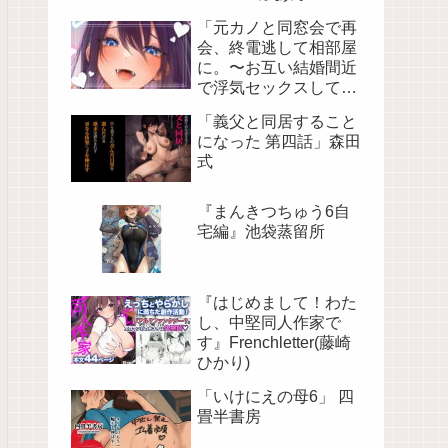
「元カノと同窓会で再
会、終電逃して相部屋
に。〜お互い結婚間近
で浮気セックスしてし
まいました〜」バケツ
「義父と同居すること
プリン
になった 第四話」森田
式
『まんきつちゅう6自
宅編』池袋蒸留所
『はじめまして！わた
し、中堅同人作家で
す』Frenchletter(藤崎
ひかり)
「いけにえの母6」 四
畳半書房