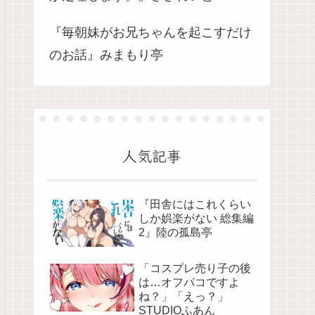
『毎朝妹がお兄ちゃんを起こすだけ
のお話』みまもり亭
人気記事
『田舎にはこれくらい
しか娯楽がない 総集編
2』陸の孤島亭
「コスプレ売り子の後
は…オフパコですよ
ね？」「えっ？」
STUDIOふあん