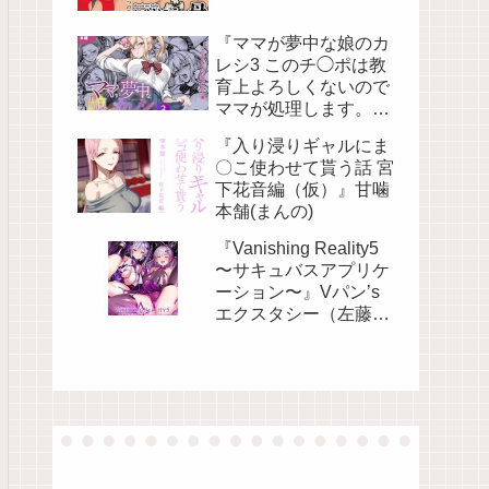
『ママが夢中な娘のカ
レシ3 このチ◯ポは教
育上よろしくないので
ママが処理します。』
さざれいと
『入り浸りギャルにま
〇こ使わせて貰う話 宮
下花音編（仮）』甘噛
本舗(まんの)
『Vanishing Reality5
〜サキュバスアプリケ
ーション〜』Vパン’s
エクスタシー（左藤空
気）