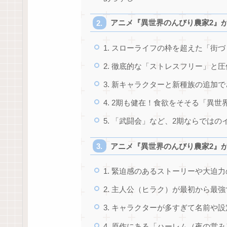
アニメ『異世界のんびり農家2』
1. スローライフの枠を超えた「街
2. 徹底的な「ストレスフリー」と
3. 新キャラクターと新種族の追加
4. 2期も健在！食欲をそそる「異世
5. 「武闘会」など、2期ならでは
アニメ『異世界のんびり農家2』
1. 緊迫感のあるストーリーや大迫
2. 主人公（ヒラク）が最初から最
3. キャラクターが多すぎて名前や
4. 原作にある「ハーレム（夜の営