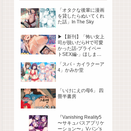
「オタクな後輩に漫画
を貸したらぬいてくれ
た話」In The Sky
▶【新刊】「怖い女上
司が脱いだらHで可愛
かった話-プライベー
トSEX編-」ほしまき
Project
「スパ・カイラクーア
4」かみか堂
「いけにえの母6」 四
畳半書房
『Vanishing Reality5
〜サキュバスアプリケ
ーション〜』Vパン’s