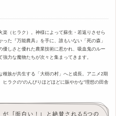
火楽（ヒラク）。神様によって蘇生・若返りさせら
かった『万能農具』を手に、誰もいない「死の森」
の優しさと優れた農業技術に惹かれ、吸血鬼のルー
て強力な魔物たちが次々と集まってきます。
な種族が共生する「大樹の村」へと成長。アニメ2期
ヒラクの“のんびりほどほどに賑やかな”理想の田舎
』が「面白い！」と絶賛される5つの