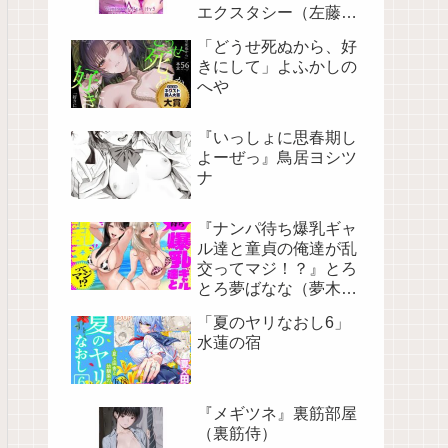
エクスタシー（左藤空
気）
「どうせ死ぬから、好
きにして」よふかしの
へや
『いっしょに思春期し
よーぜっ』鳥居ヨシツ
ナ
『ナンパ待ち爆乳ギャ
ル達と童貞の俺達が乱
交ってマジ！？』とろ
とろ夢ばなな（夢木ば
なな）
「夏のヤリなおし6」
水蓮の宿
『メギツネ』裏筋部屋
（裏筋侍）