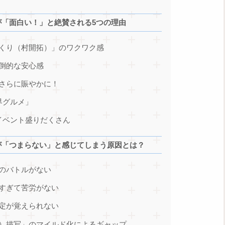
が「面白い！」と絶賛される5つの理由
づくり（村開拓）」のワクワク感
圧倒的な安心感
でさらに賑やかに！
界グルメ」
のイベント盛りだくさん
が「つまらない」と感じてしまう原因とは？
力のバトルがない
強すぎて苦労がない
設定が覚えられない
み）描写」のマイルド化によるギャップ