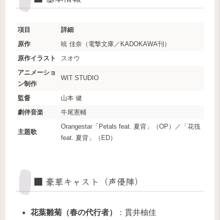
項目
詳細
原作
暁 佳奈（電撃文庫／KADOKAWA刊）
原作イラスト
スオウ
アニメーショ
WIT STUDIO
ン制作
監督
山本 健
劇伴音楽
牛尾憲輔
Orangestar「Petals feat. 夏背」（OP）／「花筏
主題歌
feat. 夏背」（ED）
■ 豪華キャスト（声優陣）
花葉雛菊（春の代行者）
：貫井柚佳