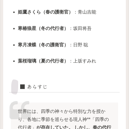
姫鷹さくら（春の護衛官）
：青山吉能
寒椿狼星（冬の代行者）
：坂田将吾
寒月凍蝶（冬の護衛官）
：日野 聡
葉桜瑠璃（夏の代行者）
：上坂すみれ
■ あらすじ
世界には、四季の神々から特別な力を授か
り、各地に季節を巡らせる現人神**「四季の
代行者」
が存在していた。 しかし、春の代行