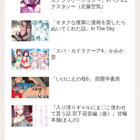
スアプリケーション〜』Vパン’sエ
クスタシー（左藤空気）
「オタクな後輩に漫画を貸したら
ぬいてくれた話」In The Sky
「スパ・カイラクーア4」かみか
堂
「いけにえの母6」 四畳半書房
『入り浸りギャルにま〇こ使わせ
て貰う話 宮下花音編（仮）』甘噛
本舗(まんの)