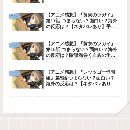
という爽やかな題材をヤニねこ流
の不潔と泥沼で見事に台無しにし
【アニメ感想】『黄泉のツガイ』
た、抱腹絶倒の神回
アニメ
第17話 つまらない？面白い？海外
の反応は？【ネタバレあり】手に
汗握る圧倒的なツガイバトルと、
運命に抗うユルとアサの強い覚悟
【アニメ感想】『黄泉のツガイ』
が描かれた文句なしの神回
アニメ
第16話 つまらない？面白い？海外
の反応は？陰謀渦巻く血族の争い
の中で、ユルが自らの力と覚悟を
示し、ツガイバトルの真髄を魅せ
【アニメ感想】『レッツゴー怪奇
つけた文兄なしの神回【ネタバレ
アニメ
組』第5話 つまらない？面白い？
あり】
海外の反応は？【ネタバレあり】
定番の学校怪談を怪奇組ならでは
の破天荒なノリで完全崩壊させ
た、抱腹絶倒の神回