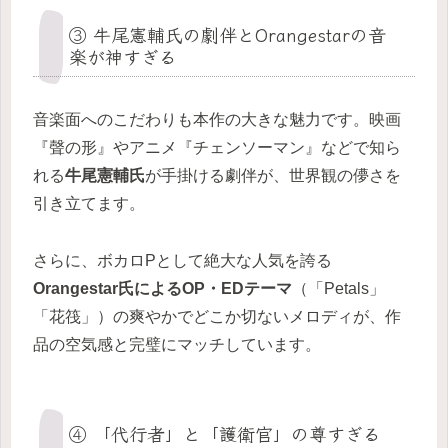
③ 牛尾憲輔氏の劇伴とOrangestarの音
楽が神すぎる
音楽面へのこだわりも本作の大きな魅力です。映画
『聲の形』やアニメ『チェンソーマン』などで知ら
れる
牛尾憲輔氏
が手掛ける劇伴が、世界観の儚さを
引き立てます。
さらに、ボカロPとして絶大な人気を誇る
Orangestar氏によるOP・EDテーマ
（「Petals」
「花筏」）の爽やかでどこか切ないメロディが、作
品の空気感と完璧にマッチしています。
④ 「代行者」と「護衛官」の尊すぎる