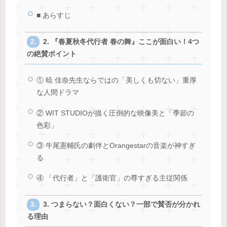
■ あらすじ
2. 『春夏秋冬代行者 春の舞』ここが面白い！4つ
の絶賛ポイント
① 暁 佳奈先生ならではの「美しくも切ない」重厚
な人間ドラマ
② WIT STUDIOが描く圧倒的な映像美と「季節の
色彩」
③ 牛尾憲輔氏の劇伴とOrangestarの音楽が神すぎ
る
④ 「代行者」と「護衛官」の尊すぎる主従関係
3. つまらない？面白くない？一部で賛否が分かれ
る理由