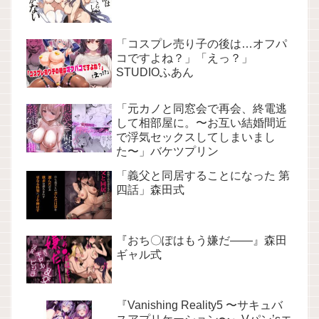
「コスプレ売り子の後は…オフパ
コですよね？」「えっ？」
STUDIOふあん
「元カノと同窓会で再会、終電逃
して相部屋に。〜お互い結婚間近
で浮気セックスしてしまいまし
た〜」バケツプリン
「義父と同居することになった 第
四話」森田式
『おち〇ぽはもう嫌だ――』森田
ギャル式
『Vanishing Reality5 〜サキュバ