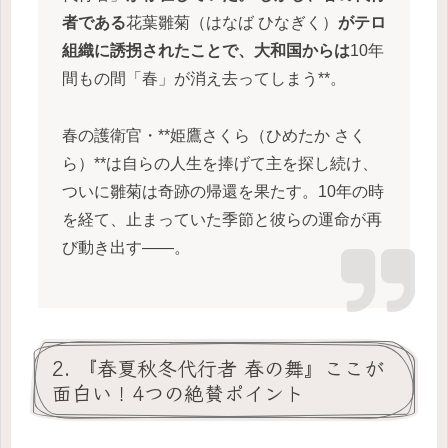
者である
花葉雛菊（はなば ひなぎく）
がテロ
組織に誘拐されたことで、大和国からは
10年
間もの間「春」が消え去ってしまう**。
春の護衛官・**姫鷹さくら（ひめたか さく
ら）**は自らの人生を捧げて主を探し続け、
ついに雛菊は奇跡の帰還を果たす。10年の時
を経て、止まっていた季節と彼らの運命が再
び動き出す——。
2. 『春夏秋冬代行者 春の舞』ここが
面白い！4つの絶賛ポイント