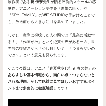
原作者である
暁 佳奈先生
が贈る圧倒的スケールの感
動作。アニメーション制作を『進撃の巨人』や
『SPY×FAMILY』の
WIT STUDIO
が手掛けることで
も、放送前から大きな注目を集めていました。
しかし、実際に視聴した人の間では「最高に感動す
る！」「作画が神」という絶賛の声がある一方、世
界観の複雑さから「少し難しい？」「つまらないの
では？」という意見も見られます。
そこで今回は、アニメ『春夏秋冬代行者 春の舞』の
あらすじや基本情報から、面白い点・つまらないと
される理由、そして絶対に見てほしいおすすめポイ
ントまで多角的に徹底解説
します！