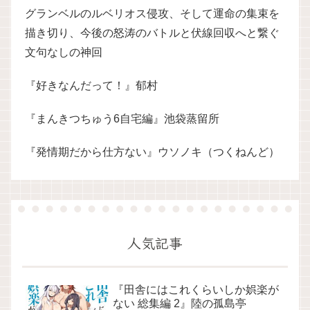
グランベルのルベリオス侵攻、そして運命の集束を
描き切り、今後の怒涛のバトルと伏線回収へと繋ぐ
文句なしの神回
『好きなんだって！』郁村
『まんきつちゅう6自宅編』池袋蒸留所
『発情期だから仕方ない』ウソノキ（つくねんど）
人気記事
『田舎にはこれくらいしか娯楽が
ない 総集編 2』陸の孤島亭