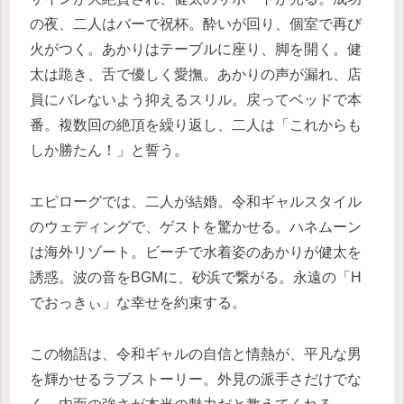
の夜、二人はバーで祝杯。酔いが回り、個室で再び
火がつく。あかりはテーブルに座り、脚を開く。健
太は跪き、舌で優しく愛撫。あかりの声が漏れ、店
員にバレないよう抑えるスリル。戻ってベッドで本
番。複数回の絶頂を繰り返し、二人は「これからも
しか勝たん！」と誓う。
エピローグでは、二人が結婚。令和ギャルスタイル
のウェディングで、ゲストを驚かせる。ハネムーン
は海外リゾート。ビーチで水着姿のあかりが健太を
誘惑。波の音をBGMに、砂浜で繋がる。永遠の「H
でおっきぃ」な幸せを約束する。
この物語は、令和ギャルの自信と情熱が、平凡な男
を輝かせるラブストーリー。外見の派手さだけでな