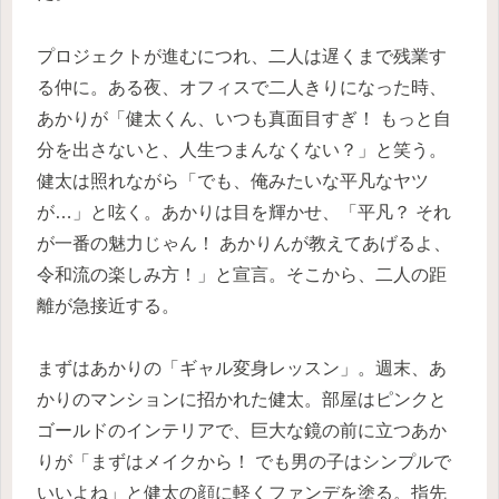
プロジェクトが進むにつれ、二人は遅くまで残業す
る仲に。ある夜、オフィスで二人きりになった時、
あかりが「健太くん、いつも真面目すぎ！ もっと自
分を出さないと、人生つまんなくない？」と笑う。
健太は照れながら「でも、俺みたいな平凡なヤツ
が…」と呟く。あかりは目を輝かせ、「平凡？ それ
が一番の魅力じゃん！ あかりんが教えてあげるよ、
令和流の楽しみ方！」と宣言。そこから、二人の距
離が急接近する。
まずはあかりの「ギャル変身レッスン」。週末、あ
かりのマンションに招かれた健太。部屋はピンクと
ゴールドのインテリアで、巨大な鏡の前に立つあか
りが「まずはメイクから！ でも男の子はシンプルで
いいよね」と健太の顔に軽くファンデを塗る。指先