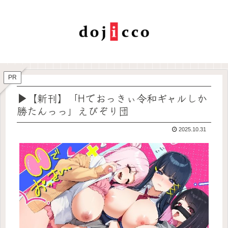
PR
▶【新刊】「Hでおっきぃ令和ギャルしか
勝たんっっ」えびぞり団
2025.10.31