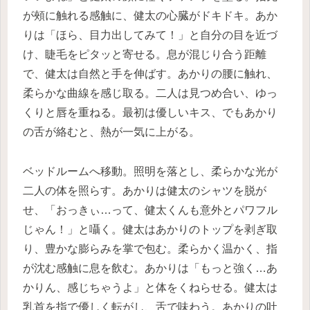
が頰に触れる感触に、健太の心臓がドキドキ。あか
りは「ほら、目力出してみて！」と自分の目を近づ
け、睫毛をピタッと寄せる。息が混じり合う距離
で、健太は自然と手を伸ばす。あかりの腰に触れ、
柔らかな曲線を感じ取る。二人は見つめ合い、ゆっ
くりと唇を重ねる。最初は優しいキス、でもあかり
の舌が絡むと、熱が一気に上がる。
ベッドルームへ移動。照明を落とし、柔らかな光が
二人の体を照らす。あかりは健太のシャツを脱が
せ、「おっきぃ…って、健太くんも意外とパワフル
じゃん！」と囁く。健太はあかりのトップを剥ぎ取
り、豊かな膨らみを掌で包む。柔らかく温かく、指
が沈む感触に息を飲む。あかりは「もっと強く…あ
かりん、感じちゃうよ」と体をくねらせる。健太は
乳首を指で優しく転がし、舌で味わう。あかりの吐