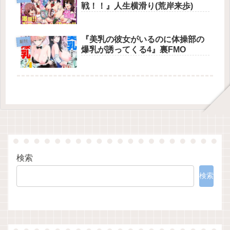
戦！！』人生横滑り(荒岸来歩)
『美乳の彼女がいるのに体操部の
新刊
爆乳が誘ってくる4』裏FMO
検索
検索