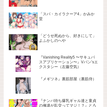
「スパ・カイラクーア4」かみか
堂
「どうせ死ぬから、好きにして」
よふかしのへや
『Vanishing Reality5 〜サキュバ
スアプリケーション〜』Vパン’sエ
クスタシー（左藤空気）
『メギツネ』裏筋部屋（裏筋侍）
『ナンパ待ち爆乳ギャル達と童貞
の俺達が乱交ってマジ！？』とろ