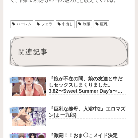
く、内面の強さが本当の魅力だと教えてくれる。
ハーレム
フェラ
中出し
制服
巨乳
関連記事
『娘が不在の間、娘の友達と中だ
新刊
しセックスしまくりました。
3.82〜Sweet Summer Day’s〜』
やまなし娘。
『巨乳な義母、入浴中2』エロマズ
新刊
ン(まー九郎)
『激闘！！おま◯こメイド決定
新刊