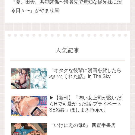
『夏、田舎、共犯関係〜帰省先で無知な従兄妹に沼
る日々〜』かやまり屋
人気記事
「オタクな後輩に漫画を貸したら
ぬいてくれた話」In The Sky
▶【新刊】「怖い女上司が脱いだ
らHで可愛かった話-プライベート
SEX編-」ほしまきProject
「いけにえの母6」 四畳半書房