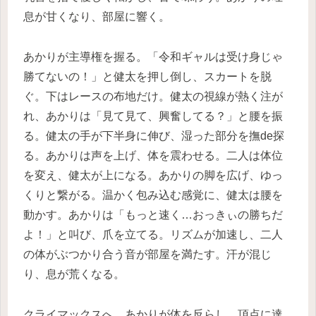
息が甘くなり、部屋に響く。
あかりが主導権を握る。「令和ギャルは受け身じゃ
勝てないの！」と健太を押し倒し、スカートを脱
ぐ。下はレースの布地だけ。健太の視線が熱く注が
れ、あかりは「見て見て、興奮してる？」と腰を振
る。健太の手が下半身に伸び、湿った部分を撫de探
る。あかりは声を上げ、体を震わせる。二人は体位
を変え、健太が上になる。あかりの脚を広げ、ゆっ
くりと繋がる。温かく包み込む感覚に、健太は腰を
動かす。あかりは「もっと速く…おっきぃの勝ちだ
よ！」と叫び、爪を立てる。リズムが加速し、二人
の体がぶつかり合う音が部屋を満たす。汗が混じ
り、息が荒くなる。
クライマックスへ。あかりが体を反らし、頂点に達