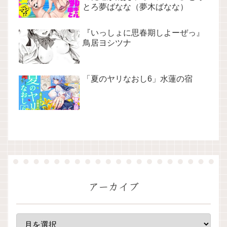
とろ夢ばなな（夢木ばなな）
『いっしょに思春期しよーぜっ』
鳥居ヨシツナ
「夏のヤリなおし6」水蓮の宿
アーカイブ