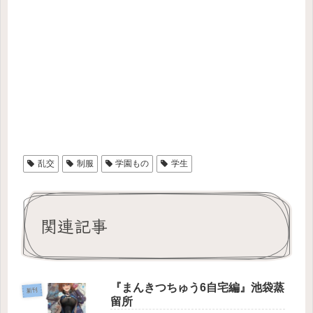
乱交
制服
学園もの
学生
関連記事
『まんきつちゅう6自宅編』池袋蒸
新刊
留所