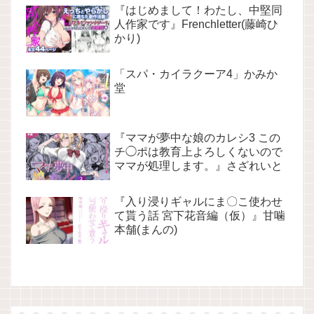
『はじめまして！わたし、中堅同
人作家です』Frenchletter(藤崎ひ
かり)
「スパ・カイラクーア4」かみか
堂
『ママが夢中な娘のカレシ3 この
チ◯ポは教育上よろしくないので
ママが処理します。』さざれいと
『入り浸りギャルにま〇こ使わせ
て貰う話 宮下花音編（仮）』甘噛
本舗(まんの)