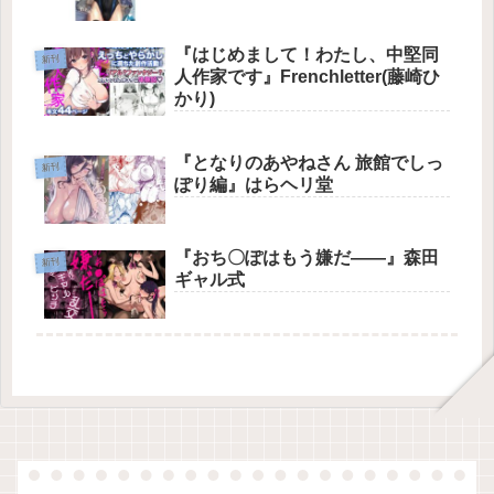
『はじめまして！わたし、中堅同
新刊
人作家です』Frenchletter(藤崎ひ
かり)
『となりのあやねさん 旅館でしっ
新刊
ぽり編』はらヘリ堂
『おち〇ぽはもう嫌だ――』森田
新刊
ギャル式