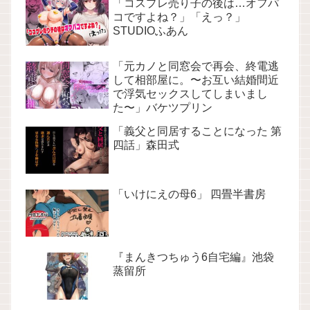
「コスプレ売り子の後は…オフパ
コですよね？」「えっ？」
STUDIOふあん
「元カノと同窓会で再会、終電逃
して相部屋に。〜お互い結婚間近
で浮気セックスしてしまいまし
た〜」バケツプリン
「義父と同居することになった 第
四話」森田式
「いけにえの母6」 四畳半書房
『まんきつちゅう6自宅編』池袋
蒸留所