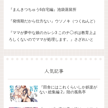
『まんきつちゅう6自宅編』池袋蒸留所
『発情期だから仕方ない』ウソノキ（つくねんど）
『ママが夢中な娘のカレシ3 このチ◯ポは教育上よ
ろしくないのでママが処理します。』さざれいと
人気記事
『田舎にはこれくらいしか娯楽が
ない 総集編 2』陸の孤島亭