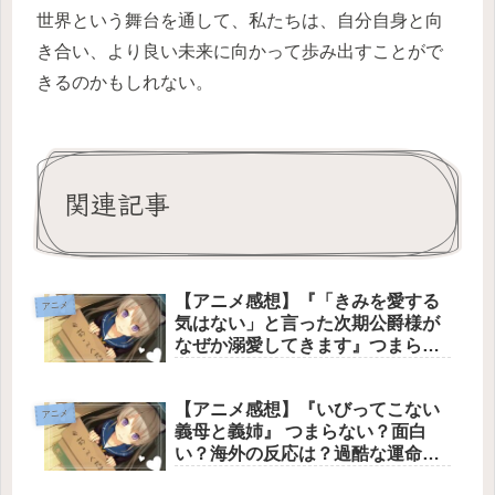
世界という舞台を通して、私たちは、自分自身と向
き合い、より良い未来に向かって歩み出すことがで
きるのかもしれない。
関連記事
【アニメ感想】『「きみを愛する
アニメ
気はない」と言った次期公爵様が
なぜか溺愛してきます』つまらな
い？面白い？海外の反応は？【ネ
タバレあり】「愛さない」という
【アニメ感想】『いびってこない
嘘から始まった二人が、お互いの
アニメ
義母と義姉』 つまらない？面白
傷を癒やし合いながら本当の夫婦
い？海外の反応は？過酷な運命を
へと成長していく姿を描いた文句
辿ってきた少女が、思いがけない
なしの神作アニメ