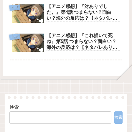
「溢れんばかりの家族愛」に包ま
【アニメ感想】『対ありでし
れて幸せになっていく姿を描いた
アニメ
た。』第4話 つまらない？面白
文句なしの傑作癒やしアニメ【ネ
い？海外の反応は？【ネタバレあ
タバレあり】
り】お嬢さまたちの格ゲー脳全開
の抱腹絶倒コメディでありなが
【アニメ感想】『これ描いて死
ら、美緒のトラウマを仲間と共に
アニメ
ね』第5話 つまらない？面白い？
乗り越える友情と成長が詰まった
海外の反応は？【ネタバレあり】
最高の神回
漫画を愛し、漫画を創ることに魅
せられた少女たちの熱量と絆を、
圧倒的な映像美と情感豊かな演出
で描き切った文句なしの神回
検索
検索