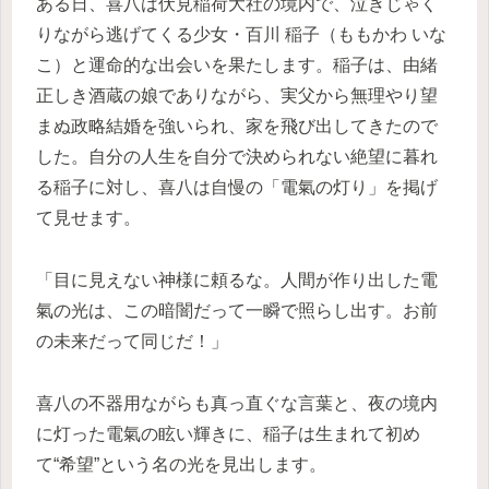
ある日、喜八は伏見稲荷大社の境内で、泣きじゃく
りながら逃げてくる少女・百川 稲子（ももかわ いな
こ）と運命的な出会いを果たします。稲子は、由緒
正しき酒蔵の娘でありながら、実父から無理やり望
まぬ政略結婚を強いられ、家を飛び出してきたので
した。自分の人生を自分で決められない絶望に暮れ
る稲子に対し、喜八は自慢の「電氣の灯り」を掲げ
て見せます。
「目に見えない神様に頼るな。人間が作り出した電
氣の光は、この暗闇だって一瞬で照らし出す。お前
の未来だって同じだ！」
喜八の不器用ながらも真っ直ぐな言葉と、夜の境内
に灯った電氣の眩い輝きに、稲子は生まれて初め
て“希望”という名の光を見出します。