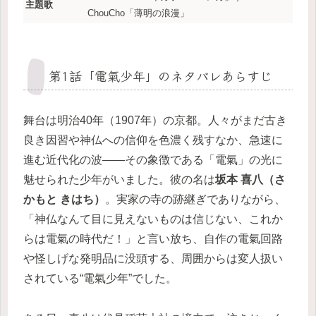
主題歌
ChouCho「薄明の浪漫」
第1話「電氣少年」のネタバレあらすじ
舞台は明治40年（1907年）の京都。人々がまだ古き
良き因習や神仏への信仰を色濃く残すなか、急速に
進む近代化の波――その象徴である「電氣」の光に
魅せられた少年がいました。彼の名は
坂本 喜八（さ
かもと きはち）
。実家の寺の跡継ぎでありながら、
「神仏なんて目に見えないものは信じない、これか
らは電氣の時代だ！」と言い放ち、自作の電氣回路
や怪しげな発明品に没頭する、周囲からは変人扱い
されている“電氣少年”でした。