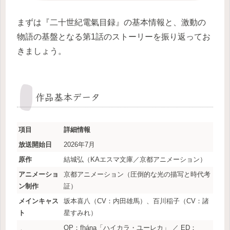
まずは『二十世紀電氣目録』の基本情報と、激動の
物語の基盤となる第1話のストーリーを振り返ってお
きましょう。
作品基本データ
項目
詳細情報
放送開始日
2026年7月
原作
結城弘（KAエスマ文庫／京都アニメーション）
アニメーショ
京都アニメーション（圧倒的な光の描写と時代考
ン制作
証）
メインキャス
坂本喜八（CV：内田雄馬）、百川稲子（CV：諸
ト
星すみれ）
OP：fhána「ハイカラ・ユーレカ」 ／ ED：