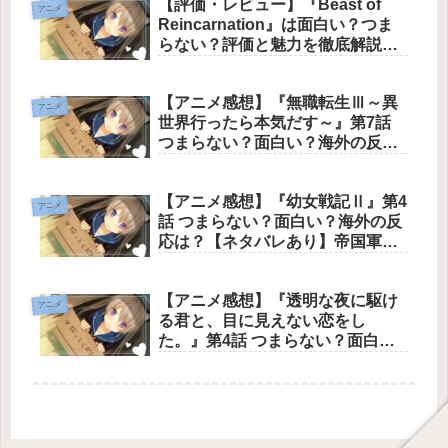
【評価・レビュー】『Beast of
アニメ
Reincarnation』は面白い？つま
らない？評価と魅力を徹底解説！
ゲームフリークが長年培ってきた
RPGのノウハウと、意欲的なリア
【アニメ感想】『無職転生Ⅲ～異
ルタイムアクションが見事に融合
アニメ
世界行ったら本気だす～』第7話
した本格アクションRPG
つまらない？面白い？海外の反応
は？【ネタバレあり】ルーデウス
の果てしない葛藤と家族への深い
【アニメ感想】『幼女戦記Ⅱ』第4
愛、そして忍び寄る巨大な運命の
アニメ
話 つまらない？面白い？海外の反
影を圧倒的なクオリティで描き切
応は？【ネタバレあり】帝国軍の
った文句なしの神回
圧倒的な武力行使とターニャ率い
る魔導大隊の狂気的な戦闘が描か
【アニメ感想】『透明な夜に駆け
れ、ミリタリーアニメとしての頂
アニメ
る君と、目に見えない恋をし
点を提示した文句なしの神回
た。』第4話 つまらない？面白
い？海外の反応は？【ネタバレあ
り】駆と透明の二人だけの特別な
時間と深まる絆を、光と音あふれ
る圧倒的な映像美で描き切った文
句なしの神回