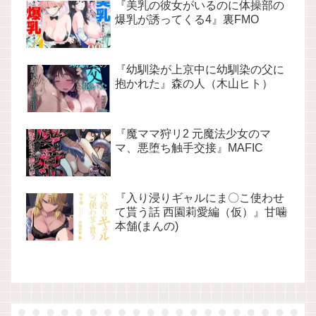
『美乳の彼女がいるのに体操部の
爆乳が誘ってくる4』裏FMO
『幼馴染が上京中に幼馴染の父に
抱かれた』森の人（木山ヒト）
『魔ママ狩リ2 元魔法少女のマ
マ、悪堕ち触手交接』MAFIC
『入り浸りギャルにま〇こ使わせ
て貰う話 西園莉愛編（仮）』甘噛
本舗(まんの)