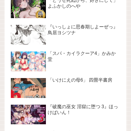
「どうせ死ぬから、好きにして」
よふかしのへや
『いっしょに思春期しよーぜっ』
鳥居ヨシツナ
「スパ・カイラクーア4」かみか
堂
「いけにえの母6」 四畳半書房
『破魔の巫女 淫獄に堕つ 3』ほっ
けばいん！