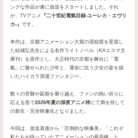
ングな作品が遂に放送をスタートしました。それ
が、TVアニメ
『二十世紀電氣目録-ユーレカ・エヴリ
カ-』
です。
本作は、京都アニメーション大賞の奨励賞を受賞し
た結城弘先生による名作ライトノベル（KAエスマ文
庫刊）を原作とし、大正時代の京都を舞台に「電
氣」に魅せられた少年と、運命に抗う少女の姿を描
いたハイカラ浪漫ファンタジー。
数々の苦難や延期を乗り越え、ファンの熱い祈りに
応える形で
2026年夏の深夜アニメ枠
にて満を持して
の新生・完全映像化となりました。
今回は、放送直後から「圧倒的な映像美」「これぞ
私たちが待っていたアニメーションの最高峰」と