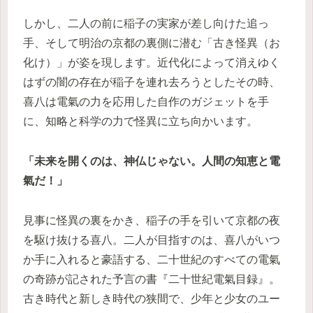
しかし、二人の前に稲子の実家が差し向けた追っ
手、そして明治の京都の裏側に潜む「古き怪異（お
化け）」が姿を現します。近代化によって消えゆく
はずの闇の存在が稲子を連れ去ろうとしたその時、
喜八は電氣の力を応用した自作のガジェットを手
に、知略と科学の力で怪異に立ち向かいます。
「未来を開くのは、神仏じゃない。人間の知恵と電
氣だ！」
見事に怪異の裏をかき、稲子の手を引いて京都の夜
を駆け抜ける喜八。二人が目指すのは、喜八がいつ
か手に入れると豪語する、二十世紀のすべての電氣
の奇跡が記された予言の書『二十世紀電氣目録』。
古き時代と新しき時代の狭間で、少年と少女のユー