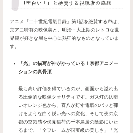
「面白い！」と絶賛する視聴者の感想
アニメ『二十世紀電氣目録』第1話を絶賛する声は、
京アニ特有の映像美と、明治・大正期のレトロな世
界観が好きな層を中心に熱狂的なものとなっていま
す。
「光」の描写が神がかっている！京都アニメー
ションの真骨頂
最も高い評価を得ているのが、画面から溢れ出
る圧倒的な映像クオリティです。ガス灯の仄暗
いオレンジ色から、喜八が灯す電氣のパッと弾
けるような白く鋭い光への変化、そして夜の京
都の空気感や伏見稲荷の千本鳥居の陰影にいた
るまで、「全フレームが国宝級の美しさ」「光