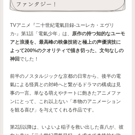
ファンタジー！
TVアニメ『二十世紀電氣目録-ユーレカ・エヴリ
カ-』第1話「電氣少年」は、
原作の持つ知的なユーモ
アと浪漫を、最高峰の映像技術と極上の声優演技に
よって200%のクオリティで描き切った、文句なしの
神回
でした！
前半のノスタルジックな京都の日常から、後半の電
氣による怪異との対峙へと繋がるドラマの構成は見
事の一言。単なる萌えやチートに飽きたアニメファ
ンにとって、これ以上ない「本物のアニメーション
を観る喜び」を与えてくれる作品です。
第2話以降は、いよいよ稲子を救い出した喜八が、彼