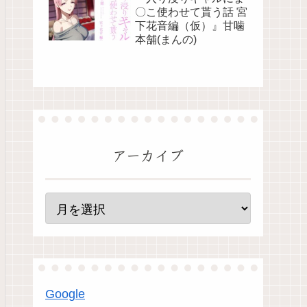
〇こ使わせて貰う話 宮
下花音編（仮）』甘噛
本舗(まんの)
アーカイブ
Google