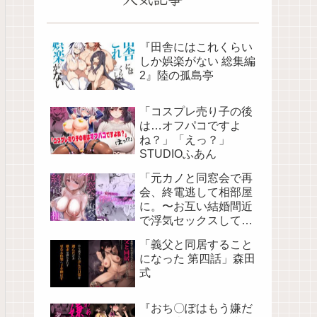
『田舎にはこれくらい
しか娯楽がない 総集編
2』陸の孤島亭
「コスプレ売り子の後
は…オフパコですよ
ね？」「えっ？」
STUDIOふあん
「元カノと同窓会で再
会、終電逃して相部屋
に。〜お互い結婚間近
で浮気セックスしてし
まいました〜」バケツ
「義父と同居すること
プリン
になった 第四話」森田
式
『おち〇ぽはもう嫌だ