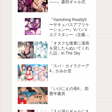
――』森田ギャル式
『Vanishing Reality5
〜サキュバスアプリケ
ーション〜』Vパン’s
エクスタシー（左藤空
気）
「オタクな後輩に漫画
を貸したらぬいてくれ
た話」In The Sky
「スパ・カイラクーア
4」かみか堂
「いけにえの母6」 四
畳半書房
『入り浸りギャルにま