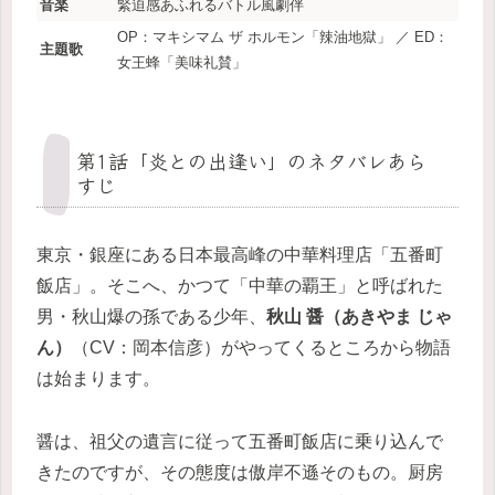
音楽
緊迫感あふれるバトル風劇伴
OP：マキシマム ザ ホルモン「辣油地獄」 ／ ED：
主題歌
女王蜂「美味礼賛」
第1話「炎との出逢い」のネタバレあら
すじ
東京・銀座にある日本最高峰の中華料理店「五番町
飯店」。そこへ、かつて「中華の覇王」と呼ばれた
男・秋山爆の孫である少年、
秋山 醤（あきやま じゃ
ん）
（CV：岡本信彦）がやってくるところから物語
は始まります。
醤は、祖父の遺言に従って五番町飯店に乗り込んで
きたのですが、その態度は傲岸不遜そのもの。厨房