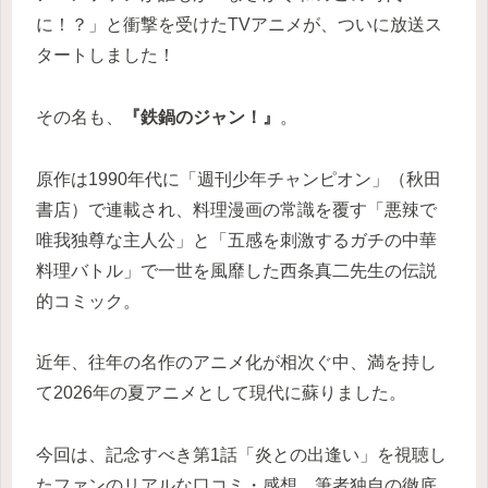
に！？」と衝撃を受けたTVアニメが、ついに放送ス
タートしました！
その名も、
『鉄鍋のジャン！』
。
原作は1990年代に「週刊少年チャンピオン」（秋田
書店）で連載され、料理漫画の常識を覆す「悪辣で
唯我独尊な主人公」と「五感を刺激するガチの中華
料理バトル」で一世を風靡した西条真二先生の伝説
的コミック。
近年、往年の名作のアニメ化が相次ぐ中、満を持し
て2026年の夏アニメとして現代に蘇りました。
今回は、記念すべき第1話「炎との出逢い」を視聴し
たファンのリアルな口コミ・感想、筆者独自の徹底