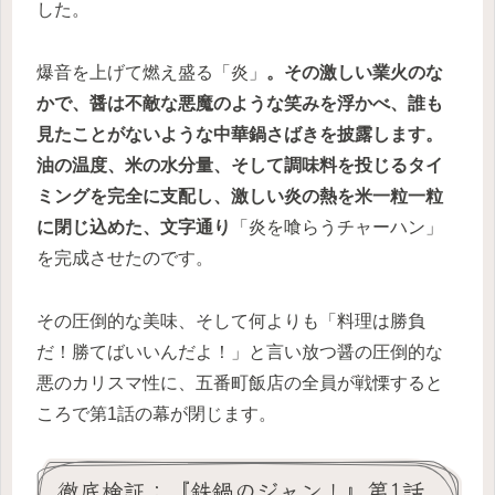
した。
爆音を上げて燃え盛る「炎」
。その激しい業火のな
かで、醤は不敵な悪魔のような笑みを浮かべ、誰も
見たことがないような中華鍋さばきを披露します。
油の温度、米の水分量、そして調味料を投じるタイ
ミングを完全に支配し、激しい炎の熱を米一粒一粒
に閉じ込めた、文字通り
「炎を喰らうチャーハン」
を完成させたのです。
その圧倒的な美味、そして何よりも「料理は勝負
だ！勝てばいいんだよ！」と言い放つ醤の圧倒的な
悪のカリスマ性に、五番町飯店の全員が戦慄すると
ころで第1話の幕が閉じます。
徹底検証：『鉄鍋のジャン！』第1話