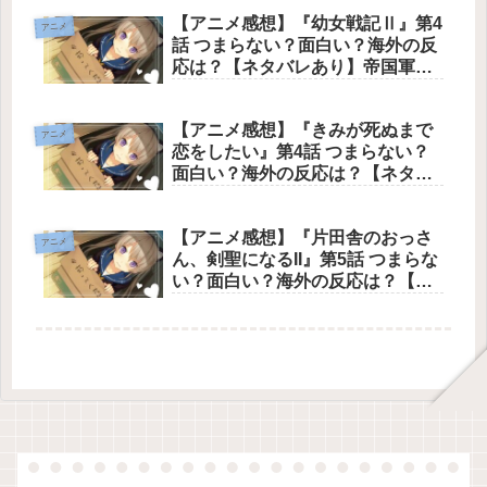
したサイバー社会の光と影を描き
【アニメ感想】『幼女戦記Ⅱ』第4
出し、公安9課のハードボイルドな
アニメ
話 つまらない？面白い？海外の反
魅力と「ゴースト」の深遠な問い
応は？【ネタバレあり】帝国軍の
を突きつけた文句なしの神回
圧倒的な武力行使とターニャ率い
る魔導大隊の狂気的な戦闘が描か
【アニメ感想】『きみが死ぬまで
れ、ミリタリーアニメとしての頂
アニメ
恋をしたい』第4話 つまらない？
点を提示した文句なしの神回
面白い？海外の反応は？【ネタバ
レあり】死の影が忍び寄る世界の
中で、少女たちが世界を裏切って
【アニメ感想】『片田舎のおっさ
でも二人だけの絆（共犯関係）を
アニメ
ん、剣聖になるII』第5話 つまらな
選び取った、切なくも美しい文句
い？面白い？海外の反応は？【ネ
なしの神回
タバレあり】ベリルの師としての
覚悟、圧巻の雄叫び、そして極限
まで磨き上げられたアクション作
画が見事に融合した文句なしの神
回