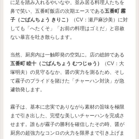
に足を踏み入れるやいなや、並み居る料理人たちを
鼻で笑い、五番町飯店の次期エースである
五番町 霧
子（ごばんちょう きりこ）
（CV：瀬戸麻沙美）に対
しても「へたくそ」「お前の料理はゴミだ」と容赦
ない暴言を吐き散らします。
当然、厨房内は一触即発の空気に。店の総帥である
五番町 睦十（ごばんちょう むつじゅう）
（CV：大
塚明夫）の見守るなか、醤の実力を測るため、そし
て霧子のプライドを賭けた「チャーハン対決」が急
遽勃発します。
霧子は、基本に忠実でありながら素材の旨味を極限
まで引き出した、完璧な美しいチャーハンを完成さ
せます。誰もが霧子の勝利を確信したその時、醤が
厨房の超強力なコンロの火力を限界まで引き上げま