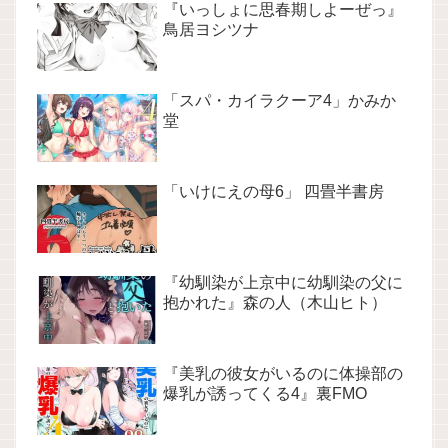
『いっしょに思春期しよーぜっ』
鳥居ヨシツナ
「スパ・カイラクーア4」かみか
堂
「いけにえの母6」 四畳半書房
『幼馴染が上京中に幼馴染の父に
抱かれた』森の人（木山ヒト）
『美乳の彼女がいるのに体操部の
爆乳が誘ってくる4』裏FMO