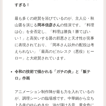
すぎる！
最も多くの絶賛を浴びているのが、主人公・秋
山醤を演じる
岡本信彦さん
の怪演です。「料理
は心」を全否定し、「料理は勝負！勝てばい
い！」と高笑いする醤の邪悪さと天才性が見事
に表現されており、「岡本さん以外の配役は考
えられない」「最高のピカレスク（悪役）ヒー
ロー」と大絶賛されています。
令和の技術で描かれる「ガチの炎」と「飯テ
ロ」作画
アニメーション制作陣が最も力を入れているの
が、調理シーンの臨場感です。中華鍋から立ち
上る炎のゆらめきや、油が弾ける音、黄金色に