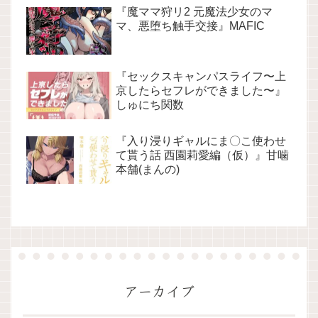
『魔ママ狩リ2 元魔法少女のマ
マ、悪堕ち触手交接』MAFIC
『セックスキャンパスライフ〜上
京したらセフレができました〜』
しゅにち関数
『入り浸りギャルにま〇こ使わせ
て貰う話 西園莉愛編（仮）』甘噛
本舗(まんの)
アーカイブ