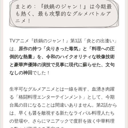
まとめ：『鉄鍋のジャン！』は今期最
も熱く、最も攻撃的なグルメバトルア
ニメ！
TVアニメ『鉄鍋のジャン！』第1話「炎との出逢い」
は、
原作の持つ「尖りきった毒気」と「料理への圧
倒的な熱量」を、令和のハイクオリティな映像技術
と豪華声優陣の演技で見事に現代に蘇らせた、文句
なしの神回
でした！
生半可なグルメアニメとは一線を画す、血湧き肉躍
る「格闘料理エンターテインメント」として、今期
台風の目になることは間違いありません。第2話から
は、早くも醤を敵視する新たなライバル料理人たち
の登場や、さらにマニアックで度肝を抜く中華料理