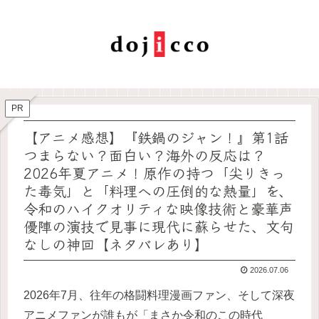
PR
【アニメ感想】『鉄鍋のジャン！』第1話
つまらない？面白い？海外の反応は？
2026年夏アニメ！原作の持つ「尖りきっ
た毒気」と「料理への圧倒的な熱量」を、
令和のハイクオリティな映像技術と豪華声
優陣の演技で見事に現代に蘇らせた、文句
なしの神回【ネタバレあり】
2026.07.06
2026年7月、往年の格闘料理漫画ファン、そして深夜
アニメファンが誰もが「まさか令和のこの時代