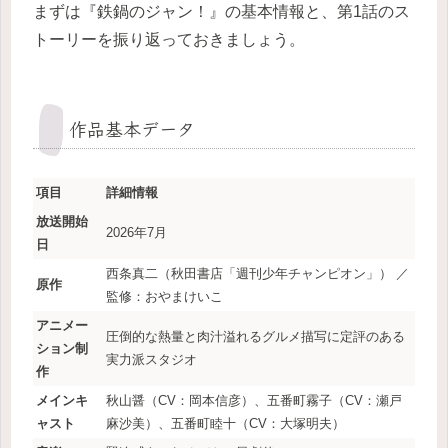
まずは『鉄鍋のジャン！』の基本情報と、第1話のス
トーリーを振り返っておきましょう。
作品基本データ
項目
詳細情報
放送開始
2026年7月
日
西条真二（秋田書店「週刊少年チャンピオン」） ／
原作
監修：おやまけいこ
アニメー
圧倒的な熱量と肉汁溢れるグルメ描写に定評のある
ション制
実力派スタジオ
作
メインキ
秋山醤（CV：岡本信彦）、五番町霧子（CV：瀬戸
ャスト
麻沙美）、五番町睦十（CV：大塚明夫）