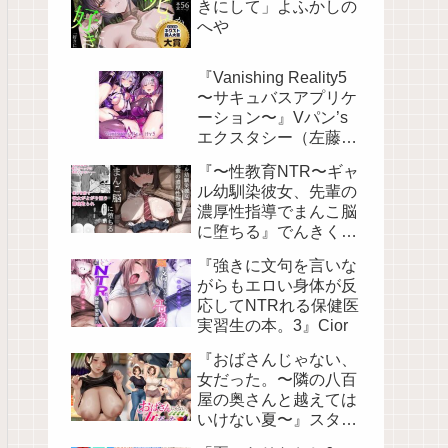
きにして」よふかしの
へや
『Vanishing Reality5
〜サキュバスアプリケ
ーション〜』Vパン’s
エクスタシー（左藤空
気）
『〜性教育NTR〜ギャ
ル幼馴染彼女、先輩の
濃厚性指導でまんこ脳
に堕ちる』でんきくら
げ
『強きに文句を言いな
がらもエロい身体が反
応してNTRれる保健医
実習生の本。3』Cior
『おばさんじゃない、
女だった。〜隣の八百
屋の奥さんと越えては
いけない夏〜』スタジ
オポーク