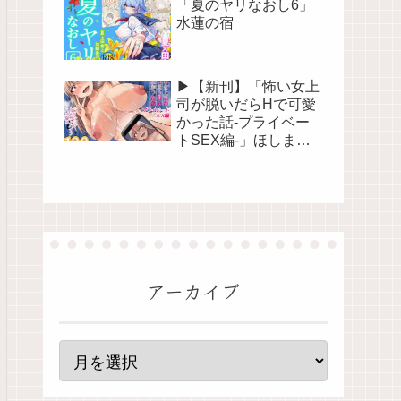
「夏のヤリなおし6」
水蓮の宿
▶【新刊】「怖い女上
司が脱いだらHで可愛
かった話-プライベー
トSEX編-」ほしまき
Project
アーカイブ