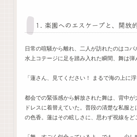
1. 楽園へのエスケープと、開放
日常の喧騒から離れ、二人が訪れたのはコバ
水上コテージに足を踏み入れた瞬間、舞は弾
「蓮さん、見てください！ まるで海の上に
都会での緊張感から解放された舞は、背中が
ドレスに着替えていた。普段の清楚な私服と
の色香。蓮はその眩しさに、思わず視線をど
「舞、すごく似合っているよ。でも……少し