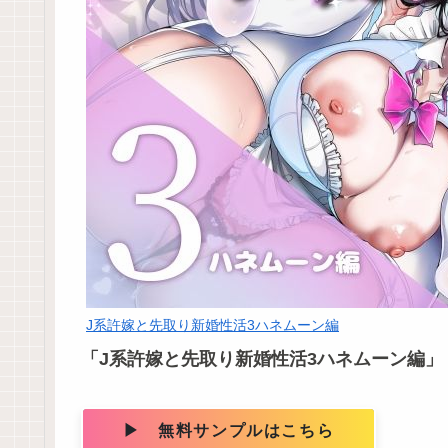
J系許嫁と先取り新婚性活3ハネムーン編
「J系許嫁と先取り新婚性活3ハネムーン編」
▶ 無料サンプルはこちら