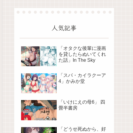
人気記事
「オタクな後輩に漫画
を貸したらぬいてくれ
た話」In The Sky
「スパ・カイラクーア
4」かみか堂
「いけにえの母6」 四
畳半書房
「どうせ死ぬから、好