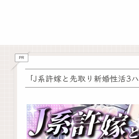
PR
「J系許嫁と先取り新婚性活3