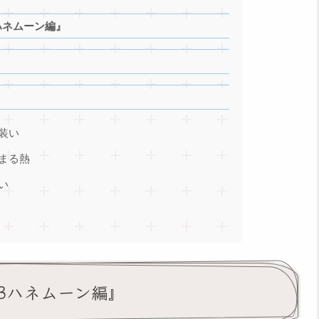
ハネムーン編』
装い
高まる熱
い
3ハネムーン編』