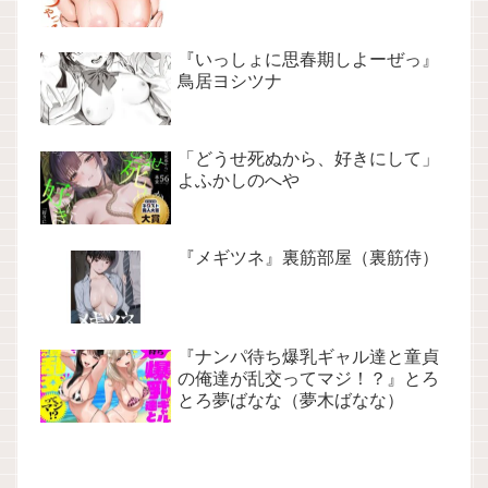
『いっしょに思春期しよーぜっ』
鳥居ヨシツナ
「どうせ死ぬから、好きにして」
よふかしのへや
『メギツネ』裏筋部屋（裏筋侍）
『ナンパ待ち爆乳ギャル達と童貞
の俺達が乱交ってマジ！？』とろ
とろ夢ばなな（夢木ばなな）