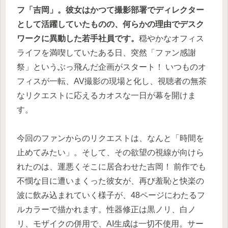
フ「吉岡」。彼女はかつて撮影部署でディレクター
として活躍していたものの、何らかの理由でデスク
ワークに異動した若手社員です。
穏やかなオフィス
ライフを満喫していたある日、突然「ファン感謝
祭」というぶっ飛んだ企画がスタート！ いつものオ
フィスが一転、AV撮影の現場と化し、視聴者の無茶
なリクエストに応えるカオスな一日が幕を開けま
す。
今回のファンからのリクエストは、なんと「時間を
止めてみたい」。そして、その欲望の視線が向けら
れたのは、運悪くそこに居合わせた吉岡！ 前作でも
不憫な目に遭いまくった彼女が、再び羞恥と快楽の
波に飲み込まれていく様子が、48ページにわたるフ
ルカラーで描かれます。性器修正は黒ノリ、白ノ
リ、モザイクの併用で、AI生成は一切不使用。サー