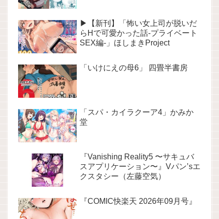
▶【新刊】「怖い女上司が脱いだ
らHで可愛かった話-プライベート
SEX編-」ほしまきProject
「いけにえの母6」 四畳半書房
「スパ・カイラクーア4」かみか
堂
『Vanishing Reality5 〜サキュバ
スアプリケーション〜』Vパン’sエ
クスタシー（左藤空気）
『COMIC快楽天 2026年09月号』