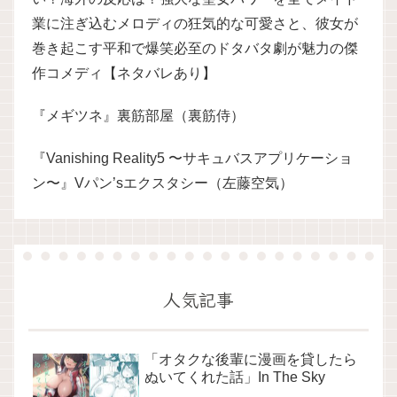
業に注ぎ込むメロディの狂気的な可愛さと、彼女が
巻き起こす平和で爆笑必至のドタバタ劇が魅力の傑
作コメディ【ネタバレあり】
『メギツネ』裏筋部屋（裏筋侍）
『Vanishing Reality5 〜サキュバスアプリケーショ
ン〜』Vパン’sエクスタシー（左藤空気）
人気記事
「オタクな後輩に漫画を貸したら
ぬいてくれた話」In The Sky