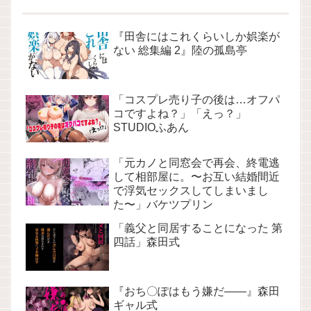
『田舎にはこれくらいしか娯楽が
ない 総集編 2』陸の孤島亭
「コスプレ売り子の後は…オフパ
コですよね？」「えっ？」
STUDIOふあん
「元カノと同窓会で再会、終電逃
して相部屋に。〜お互い結婚間近
で浮気セックスしてしまいまし
た〜」バケツプリン
「義父と同居することになった 第
四話」森田式
『おち〇ぽはもう嫌だ――』森田
ギャル式