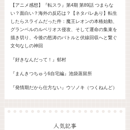
【アニメ感想】『転スラ』第4期 第89話 つまらな
い？面白い？海外の反応は？【ネタバレあり】転生
したらスライムだった件：魔王レオンの本格始動、
グランベルのルベリオス侵攻、そして運命の集束を
描き切り、今後の怒涛のバトルと伏線回収へと繋ぐ
文句なしの神回
『好きなんだって！』郁村
『まんきつちゅう6自宅編』池袋蒸留所
『発情期だから仕方ない』ウソノキ（つくねんど）
人気記事