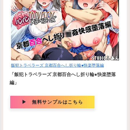
飯犯トラベラーズ 京都百合へし折り輪●快楽堕落編
「飯犯トラベラーズ 京都百合へし折り輪●快楽堕落
編」
▶ 無料サンプルはこちら