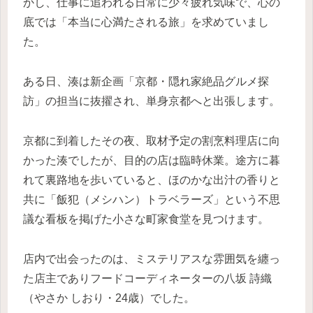
かし、仕事に追われる日常に少々疲れ気味で、心の
底では「本当に心満たされる旅」を求めていまし
た。
ある日、湊は新企画「京都・隠れ家絶品グルメ探
訪」の担当に抜擢され、単身京都へと出張します。
京都に到着したその夜、取材予定の割烹料理店に向
かった湊でしたが、目的の店は臨時休業。途方に暮
れて裏路地を歩いていると、ほのかな出汁の香りと
共に「飯犯（メシハン）トラベラーズ」という不思
議な看板を掲げた小さな町家食堂を見つけます。
店内で出会ったのは、ミステリアスな雰囲気を纏っ
た店主でありフードコーディネーターの八坂 詩織
（やさか しおり・24歳）でした。