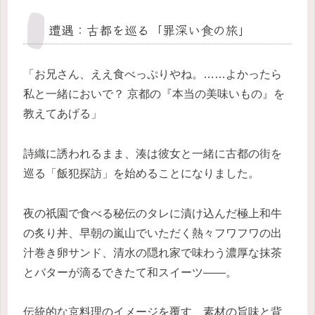
遭遇：古都を巡る「罪深い食の旅」
「お兄さん、ええ食べっぷりやね。……よかったら
私と一緒においで？ 京都の『本当の美味いもの』を
教えてあげる」
詩織に誘われるまま、湊は彼女と一緒に古都の街を
巡る「飯犯探訪」を始めることになりました。
夜の祇園で食べる秘伝のタレに漬け込んだ極上和牛
の炙り丼、早朝の嵐山でいただく熱々フワフワの出
汁巻き卵サンド、清水の隠れ家で味わう濃厚な抹茶
とバターが滴るできたて和スイーツ――。
伝統的な京料理のイメージを覆す、素材の旨味と背