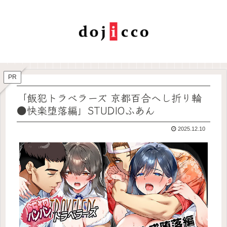
PR
「飯犯トラベラーズ 京都百合へし折り輪
●快楽堕落編」STUDIOふあん
2025.12.10