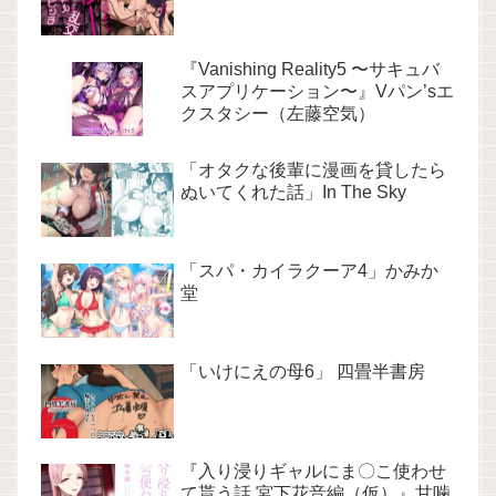
『Vanishing Reality5 〜サキュバ
スアプリケーション〜』Vパン’sエ
クスタシー（左藤空気）
「オタクな後輩に漫画を貸したら
ぬいてくれた話」In The Sky
「スパ・カイラクーア4」かみか
堂
「いけにえの母6」 四畳半書房
『入り浸りギャルにま〇こ使わせ
て貰う話 宮下花音編（仮）』甘噛