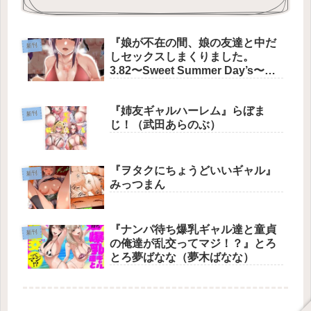
『娘が不在の間、娘の友達と中だ
新刊
しセックスしまくりました。
3.82〜Sweet Summer Day’s〜』
やまなし娘。
『姉友ギャルハーレム』らぼま
新刊
じ！（武田あらのぶ）
『ヲタクにちょうどいいギャル』
新刊
みっつまん
『ナンパ待ち爆乳ギャル達と童貞
新刊
の俺達が乱交ってマジ！？』とろ
とろ夢ばなな（夢木ばなな）