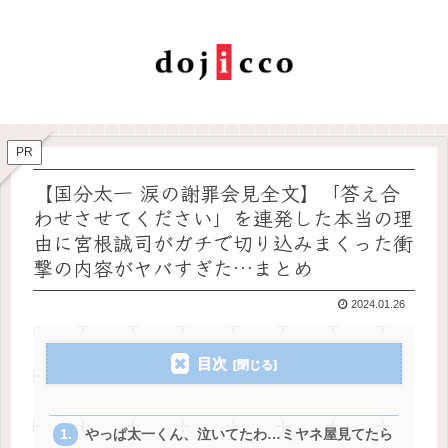
PR
【国分太一 涙の謝罪会見全文】「答え合
わせさせてください」を連発した本当の理
由に宮根誠司がガチで切り込みまくった衝
撃の内容がヤバすぎた…まとめ
2024.01.26
目次
やっぱ太一くん、泣いてたわ…ミヤネ屋見てたら