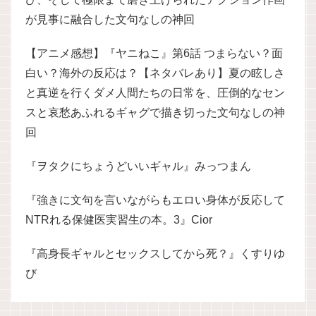
が見事に融合した文句なしの神回
【アニメ感想】『ヤニねこ』第6話 つまらない？面
白い？海外の反応は？【ネタバレあり】夏の眩しさ
と真逆を行くダメ人間たちの日常を、圧倒的なセン
スと哀愁あふれるギャグで描き切った文句なしの神
回
『ヲタクにちょうどいいギャル』みっつまん
『強きに文句を言いながらもエロい身体が反応して
NTRれる保健医実習生の本。3』Cior
『高身長ギャルとセックスしてから死？』くすりゆ
び