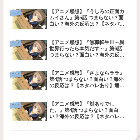
【アニメ感想】『うしろの正面カ
アニメ
ムイさん』第5話 つまらない？面
白い？海外の反応は？【ネタバレ
あり】強烈な化け猫の怪異をカム
イさんの圧倒的なテクニックで骨
【アニメ感想】『無職転生Ⅲ～異
抜きにし、爆笑と色気を極限まで
アニメ
世界行ったら本気だす～』第6話
高めた文句なしの神回
つまらない？面白い？海外の反応
は？【ネタバレあり】ルーデウス
とヒロインたちの絆、そして「家
【アニメ感想】『さよならララ』
族」としての絆が深まる過程を、
アニメ
第4話 つまらない？面白い？海外
圧倒的な作画と最高のテンポ感で
の反応は？【ネタバレあり】運命
描き切った文句なしの神回
の残酷さと、それに抗おうとする
二人の切なくも尊い絆を、圧倒的
【アニメ感想】『対ありでし
な映像美で描き切った文句なしの
アニメ
た。』第4話 つまらない？面白
神回
い？海外の反応は？【ネタバレあ
り】お嬢さまたちの格ゲー脳全開
の抱腹絶倒コメディでありなが
ら、美緒のトラウマを仲間と共に