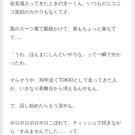
会見場入ってきたときの太一くん、いつものニコニ
コ笑顔のカケラもなくてさ。
黒のスーツ着て眼鏡かけて、肩もちょっと落ちて
て…。
「うわ、ほんまにしんどいやろな」って一瞬で分か
ったわ。
そらそうや、30年近くTOKIOとして走ってきた人
が、いきなり表舞台から消えるんやもん。
で、話し始めたらもう涙やん。
ポロポロポロポロこぼれて、ティッシュで拭きなが
ら「すみませんでした…」って。