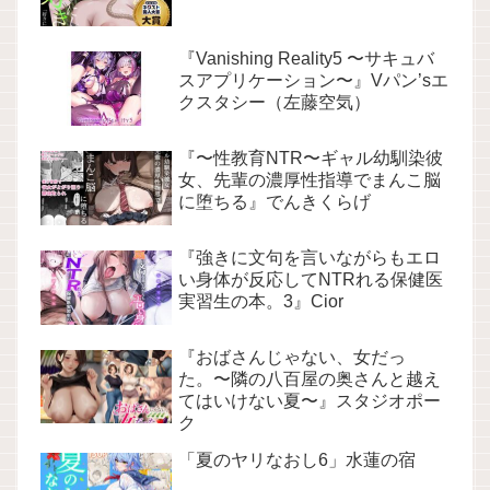
『Vanishing Reality5 〜サキュバ
スアプリケーション〜』Vパン’sエ
クスタシー（左藤空気）
『〜性教育NTR〜ギャル幼馴染彼
女、先輩の濃厚性指導でまんこ脳
に堕ちる』でんきくらげ
『強きに文句を言いながらもエロ
い身体が反応してNTRれる保健医
実習生の本。3』Cior
『おばさんじゃない、女だっ
た。〜隣の八百屋の奥さんと越え
てはいけない夏〜』スタジオポー
ク
「夏のヤリなおし6」水蓮の宿