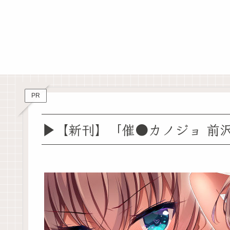
PR
▶【新刊】「催●カノジョ 前