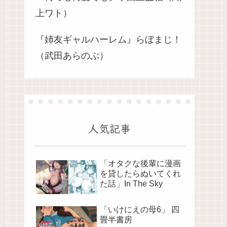
上ワト）
『姉友ギャルハーレム』らぼまじ！
（武田あらのぶ）
人気記事
「オタクな後輩に漫画
を貸したらぬいてくれ
た話」In The Sky
「いけにえの母6」 四
畳半書房