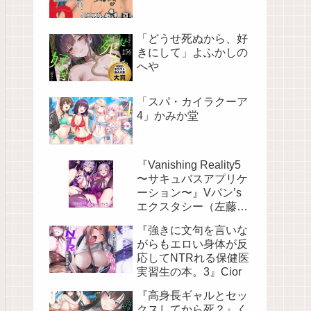
「どうせ死ぬから、好
きにして」よふかしの
へや
「スパ・カイラクーア
4」かみか堂
『Vanishing Reality5
〜サキュバスアプリケ
ーション〜』Vパン’s
エクスタシー（左藤空
気）
『強きに文句を言いな
がらもエロい身体が反
応してNTRれる保健医
実習生の本。3』Cior
『高身長ギャルとセッ
クスしてから死？』く