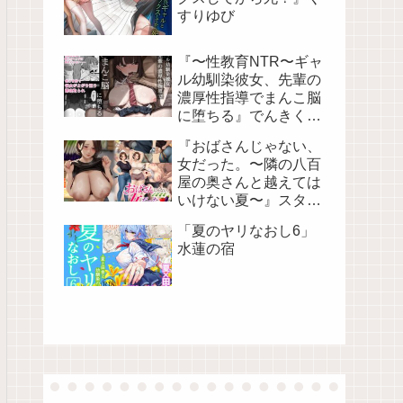
すりゆび
『〜性教育NTR〜ギャ
ル幼馴染彼女、先輩の
濃厚性指導でまんこ脳
に堕ちる』でんきくら
げ
『おばさんじゃない、
女だった。〜隣の八百
屋の奥さんと越えては
いけない夏〜』スタジ
オポーク
「夏のヤリなおし6」
水蓮の宿