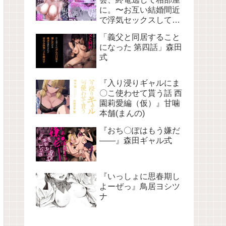
に。〜お互い結婚間近
で浮気セックスしてし
まいました〜」バケツ
「義父と同居すること
プリン
になった 第四話」森田
式
『入り浸りギャルにま
〇こ使わせて貰う話 西
園莉愛編（仮）』甘噛
本舗(まんの)
『おち〇ぽはもう嫌だ
――』森田ギャル式
『いっしょに思春期し
よーぜっ』鳥居ヨシツ
ナ