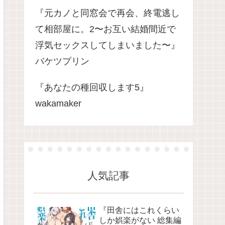
『元カノと同窓会で再会、終電逃し
て相部屋に。2〜お互い結婚間近で
浮気セックスしてしまいました〜』
バケツプリン
『あなたの種回収します5』
wakamaker
人気記事
『田舎にはこれくらい
しか娯楽がない 総集編