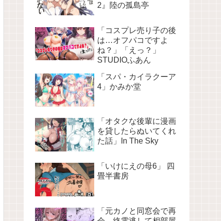
2』陸の孤島亭
「コスプレ売り子の後
は…オフパコですよ
ね？」「えっ？」
STUDIOふあん
「スパ・カイラクーア
4」かみか堂
「オタクな後輩に漫画
を貸したらぬいてくれ
た話」In The Sky
「いけにえの母6」 四
畳半書房
「元カノと同窓会で再
会、終電逃して相部屋